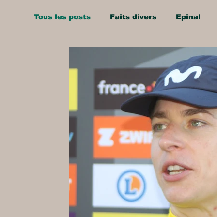
Tous les posts
Faits divers
Epinal
Jarménil
Saint-Nabord
Dommart
Vosges
Ballons des Hautes Vosges
Thaon-les-Vosges
Région de Nancy
Uxegney
Charmes