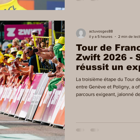
a bouclé le parcours à plus d
actuvosges88
il y a 5 heures
2 min de lec
Tour de Fra
Zwift 2026 - 
réussit un e
et s'empare 
La troisième étape du Tour 
entre Genève et Poligny, a of
parcours exigeant, jalonné de
2 500 mètres de dénivelé, l
Mobility) a signé l'une des p
récente de l'épreuve en s'im
près de 90 kilomètres. Des d
les premiers reliefs d