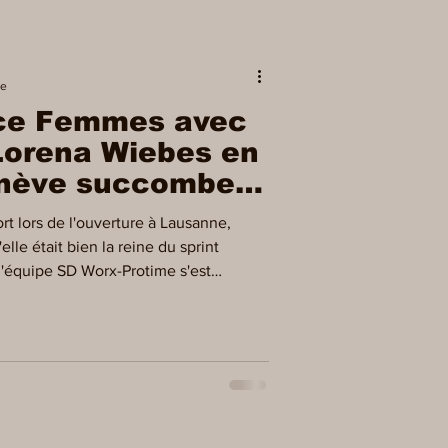
re
nce Femmes avec
 Lorena Wiebes en
enève succombe à
rt lors de l'ouverture à Lausanne,
lle était bien la reine du sprint
l'équipe SD Worx-Protime s'est
de la deuxième étape du Tour de
6, reliant Aigle à Genève (147,9 km),
ant et confortant son Maillot Jaune. Le
e étape Avant le départ, la
ndre qu'elle rê