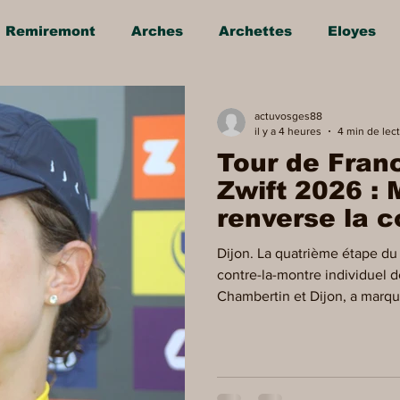
Remiremont
Arches
Archettes
Eloyes
in
Saint-Amé
Saint-Etienne
Raon-Aux-Boi
actuvosges88
il y a 4 heures
4 min de lec
Tour de Fra
Sports en vosges
Mirecourt
Culture en vo
Zwift 2026 :
renverse la co
Maillot Jaun
La Bresse
Plombières-les-Bains
Val-d'Ajol
Dijon. La quatrième étape d
contre-la-montre individuel d
Chambertin et Dijon, a marqu
En s'imposant avec autorité, 
a non seulement remporté l'
première fois de sa carrière l
jaune Championne du monde 