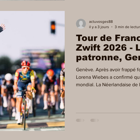
actuvosges88
il y a 3 jours
3 min de lectu
Tour de Fra
Zwift 2026 -
patronne, G
son tour
Genève. Après avoir frappé fo
Lorena Wiebes a confirmé qu'e
mondial. La Néerlandaise de 
imposée dimanche au terme 
France Femmes avec Zwift 202
signant ainsi un doublé éclat
maillot jaune avait coché cett
championne avait laissé ente