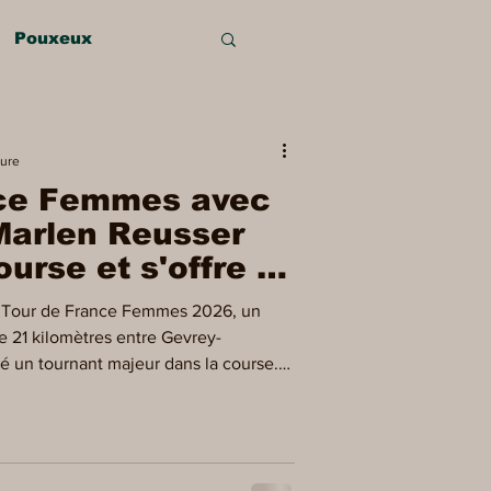
Pouxeux
s
Vecoux
ture
nce Femmes avec
sges
Gérardmer
 Marlen Reusser
urse et s'offre le
e
Saint-Dié
u Tour de France Femmes 2026, un
e 21 kilomètres entre Gevrey-
é un tournant majeur dans la course.
la Suissesse Marlen Reusser (Movistar)
étape, mais également endossé pour la
e Maillot Jaune. L'arc en ciel contre du
du contre-la-montre, Marlen Reusser