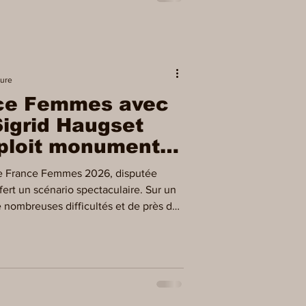
e
ture
nce Femmes avec
Sigrid Haugset
xploit monumental
du Maillot Jaune
de France Femmes 2026, disputée
fert un scénario spectaculaire. Sur un
 nombreuses difficultés et de près de
a Norvégienne Sigrid Haugset (Uno-X
lus grandes performances de l'histoire
posant après une échappée solitaire de
énivelés pour se mettre en jambes Dès