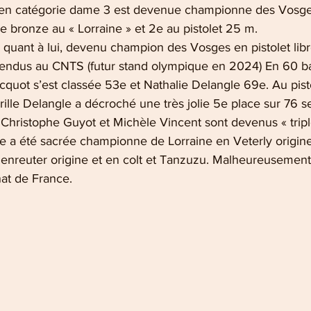
 en catégorie dame 3 est devenue championne des Vosge
e bronze au « Lorraine » et 2e au pistolet 25 m. 
t, quant à lui, devenu champion des Vosges en pistolet libr
t rendus au CNTS (futur stand olympique en 2024) En 60 ba
uot s’est classée 53e et Nathalie Delangle 69e. Au pistol
ille Delangle a décroché une très jolie 5e place sur 76 se
Christophe Guyot et Michèle Vincent sont devenus « trip
e a été sacrée championne de Lorraine en Veterly origine
nreuter origine et en colt et Tanzuzu. Malheureusement, 
at de France. 