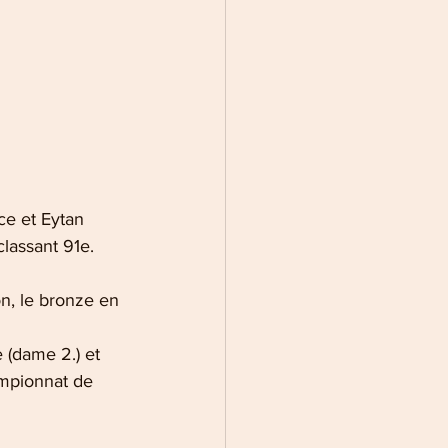
ce et Eytan 
lassant 91e. 
n, le bronze en 
e (dame 2.) et 
ampionnat de 