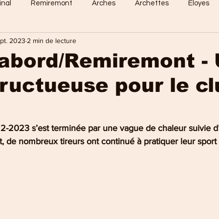
inal
Remiremont
Arches
Archettes
Eloyes
ept. 2023
2 min de lecture
Dommartin
Saint-Amé
Saint-Etienne
Raon-Aux-
Nabord/Remiremont -
ructueuse pour le cl
 Vosges
Sports en vosges
Mirecourt
Culture en vos
e Nancy
La Bresse
Plombières-les-Bains
Val-d'Ajol
2-2023 s’est terminée par une vague de chaleur suivie d
t, de nombreux tireurs ont continué à pratiquer leur sport 