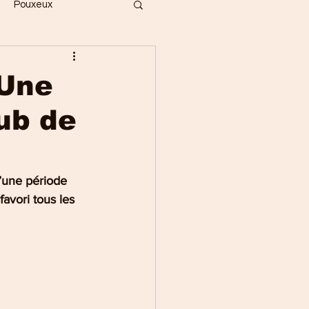
Pouxeux
Bois
Vecoux
 Une
ub de
ges
Gérardmer
Saint-Dié
’une période 
favori tous les 