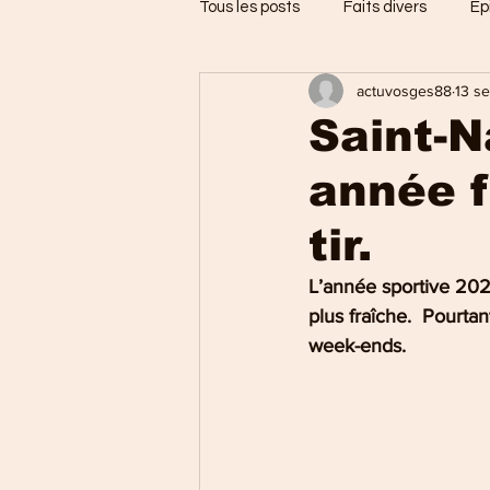
Tous les posts
Faits divers
Ep
actuvosges88
13 s
Jarménil
Saint-Nabord
Saint-
année f
Vosges
Ballons des Hautes
tir.
Thaon-les-Vosges
Région d
L’année sportive 202
plus fraîche.  Pourtan
week-ends. 
Uxegney
Charmes