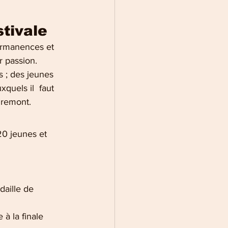
stivale
permanences et 
r passion. 
s ; des jeunes 
quels il  faut 
iremont. 
20 jeunes et 
ille de  
 à la finale 