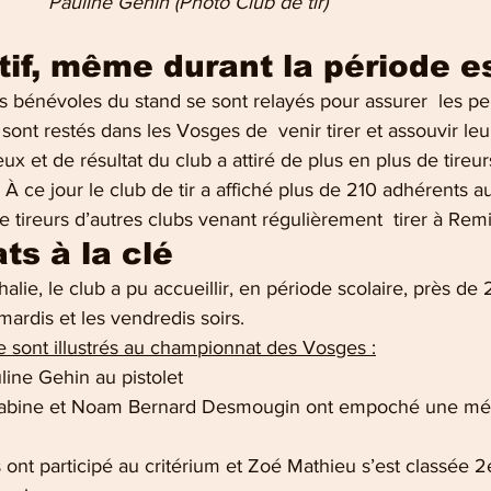
               Pauline Gehin (Photo Club de tir)
tif, même durant la période e
, les bénévoles du stand se sont relayés pour assurer  les 
sont restés dans les Vosges de  venir tirer et assouvir leu
ux et de résultat du club a attiré de plus en plus de tireur
À ce jour le club de tir a affiché plus de 210 adhérents aux
e tireurs d’autres clubs venant régulièrement  tirer à Rem
ts à la clé
alie, le club a pu accueillir, en période scolaire, près de 
mardis et les vendredis soirs. 
e sont illustrés au championnat des Vosges :
line Gehin au pistolet 
rabine et Noam Bernard Desmougin ont empoché une méda
 ont participé au critérium et Zoé Mathieu s’est classée 2e