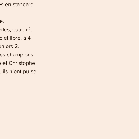
s en standard 
e. 
lles, couché, 
et libre, à 4 
niors 2. 
les champions 
 et Christophe 
ils n’ont pu se 