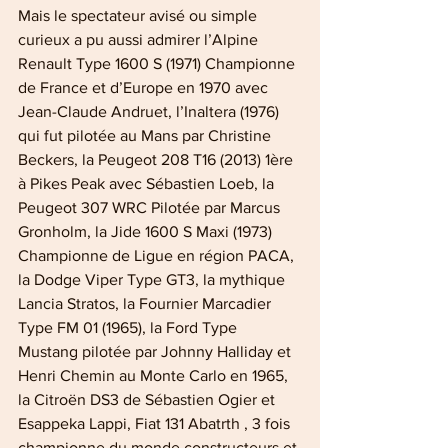
Mais le spectateur avisé ou simple 
curieux a pu aussi admirer l’Alpine 
Renault Type 1600 S (1971) Championne 
de France et d’Europe en 1970 avec 
Jean-Claude Andruet, l’Inaltera (1976) 
qui fut pilotée au Mans par Christine 
Beckers, la Peugeot 208 T16 (2013) 1ère 
à Pikes Peak avec Sébastien Loeb, la 
Peugeot 307 WRC Pilotée par Marcus 
Gronholm, la Jide 1600 S Maxi (1973) 
Championne de Ligue en région PACA, 
la Dodge Viper Type GT3, la mythique 
Lancia Stratos, la Fournier Marcadier 
Type FM 01 (1965), la Ford Type 
Mustang pilotée par Johnny Halliday et 
Henri Chemin au Monte Carlo en 1965, 
la Citroën DS3 de Sébastien Ogier et 
Esappeka Lappi, Fiat 131 Abatrth , 3 fois 
championne du monde constructeurs et 