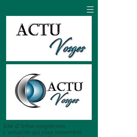
Site d' infos vosgiennes.
L'actualité qui vous ressemble