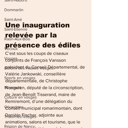
Saint-Nabord
Dommartin
Saint-Amé
Une inauguration 
Saint-Etienne
relevée par la 
Raon-Aux-Bois
présence des édiles
Vecoux
C’est sous les coups de ciseaux 
Vosges
conjoints de François Vansson 
président du Conseil Départemental, de 
Ballons des Hautes Vosges
Valérie Jankowski, conseillère 
Sports en vosges
départementale, de Christophe 
Naegelen, député de la circonscription, 
Mirecourt
de Jean-Benoît Tisserand, maire de 
Culture en vosges
Remiremont, d’une délégation du 
Gérardmer
Conseil municipal romarimontain, dont 
Danièle Fischer, adjointe aux 
Thaon-les-Vosges
animations, salons et tourisme, que le 
Région de Nancy