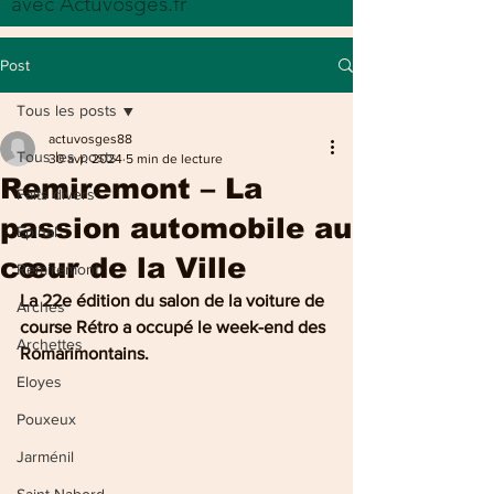
avec Actuvosges.fr
Post
Tous les posts
actuvosges88
Tous les posts
30 avr. 2024
5 min de lecture
Remiremont – La
Faits divers
passion automobile au
Epinal
cœur de la Ville
Remiremont
La 22e édition du salon de la voiture de 
Arches
course Rétro a occupé le week-end des 
Archettes
Romarimontains.
Eloyes
Pouxeux
Jarménil