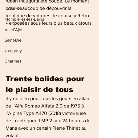
ruban inaugural été coupé. Le moment 
pour beaucoup de découvrir la 
La Bresse
trentaine de voitures de course « Rétro 
Plombières-les-Bains
» exposées sous leurs plus beaux atours.
Val-d'Ajol
Saint-Dié
Uxegney
Charmes
Trente bolides pour 
le plaisir de tous
Il y en a eu pour tous les goûts en allant 
de l’Alfa Roméo Alfeta 2.0 de 1975 à 
l’Alpine Type A470 (2018) victorieuse 
de la catégorie LMP 2 aux 24 heures du 
Mans avec un certain Pierre Thiriet au 
volant.