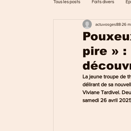
Tous les posts
Faits divers
Ep
actuvosges88
26 m
Jarménil
Saint-Nabord
Pouxeux
pire » 
Vosges
Ballons des Hautes
découvr
Thaon-les-Vosges
Région d
La jeune troupe de th
délirant de sa nouvel
Viviane Tardivel. Deu
Uxegney
Charmes
samedi 26 avril 2025 