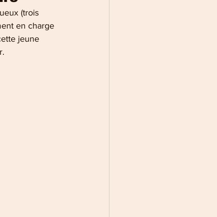
eux (trois 
ment en charge 
cette jeune 
r.