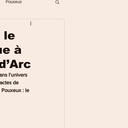
Pouxeux
Bois
Vecoux
 le
ue à
ges
Gérardmer
d’Arc
Saint-Dié
ns l'univers 
 actes de 
 Pouxeux : le 