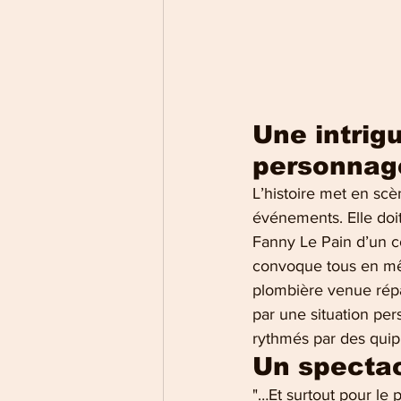
Une intrig
personnag
L’histoire met en scèn
événements. Elle doi
Fanny Le Pain d’un cô
convoque tous en mêm
plombière venue répar
par une situation pe
rythmés par des quip
Un spectac
"…Et surtout pour le 