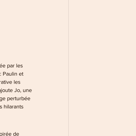
ée par les 
 Paulin et 
ative les 
joute Jo, une 
uge perturbée 
 hilarants 
oirée de 