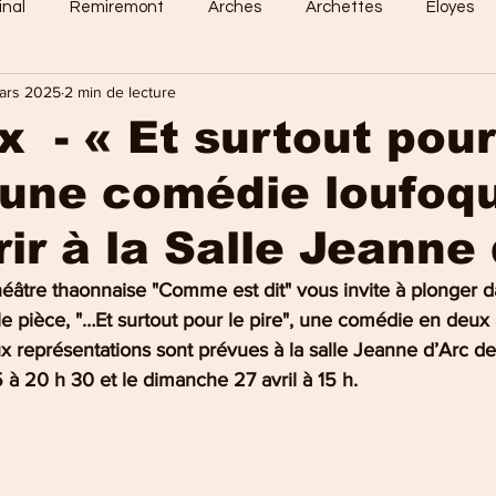
inal
Remiremont
Arches
Archettes
Eloyes
ars 2025
2 min de lecture
Dommartin
Saint-Amé
Saint-Etienne
Raon-Aux-
 - « Et surtout pour
: une comédie loufoq
 Vosges
Sports en vosges
Mirecourt
Culture en vos
ir à la Salle Jeanne 
e Nancy
La Bresse
Plombières-les-Bains
Val-d'Ajol
éâtre thaonnaise "Comme est dit" vous invite à plonger da
le pièce, "…Et surtout pour le pire", une comédie en deux
x représentations sont prévues à la salle Jeanne d’Arc de
à 20 h 30 et le dimanche 27 avril à 15 h.