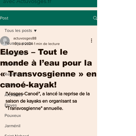
avec Actuvosges.fr
Post
Tous les posts
actuvosges88
Tous les posts
10 juin 2024
1 min de lecture
Eloyes – Tout le
Faits divers
monde à l’eau pour la
Epinal
« Transvosgienne » en
Remiremont
canoé-kayak!
Arches
"Vosges-Canoé", a lancé la reprise de la 
Archettes
saison de kayaks en organisant sa 
Eloyes
"Transvosgienne" annuelle.
Pouxeux
Jarménil