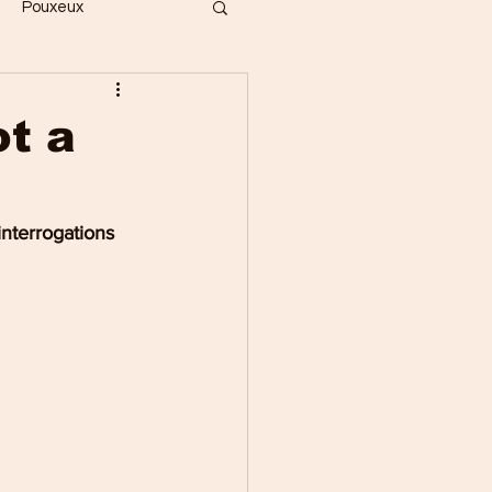
Pouxeux
Bois
Vecoux
ot a
ges
Gérardmer
interrogations 
Saint-Dié