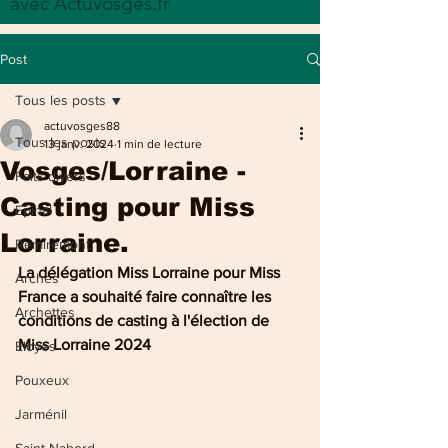
avec Actuvosges.fr
Post
Tous les posts
actuvosges88
Tous les posts
13 janv. 2024
1 min de lecture
Vosges/Lorraine -
Faits divers
Casting pour Miss
Epinal
Lorraine.
Remiremont
La délégation Miss Lorraine pour Miss 
Arches
France a souhaité faire connaître les 
Archettes
conditions de casting à l'élection de 
Miss Lorraine 2024
Eloyes
Pouxeux
Jarménil