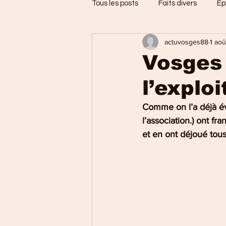
Tous les posts
Faits divers
Ep
actuvosges88
1 ao
Jarménil
Saint-Nabord
Vosges 
l’explo
Vosges
Ballons des Hautes
Comme on l’a déjà évo
l’association.) ont fr
Thaon-les-Vosges
Région d
et en ont déjoué tou
Uxegney
Charmes