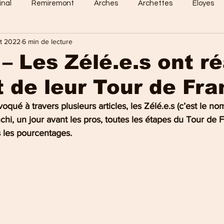
inal
Remiremont
Arches
Archettes
Eloyes
ût 2022
6 min de lecture
Dommartin
Saint-Amé
Saint-Etienne
Raon-Aux-
– Les Zélé.e.s ont ré
it de leur Tour de Fr
 Vosges
Sports en vosges
Mirecourt
Culture en vos
qué à travers plusieurs articles, les Zélé.e.s (c’est le no
anchi, un jour avant les pros, toutes les étapes du Tour de
e Nancy
La Bresse
Plombières-les-Bains
Val-d'Ajol
s les pourcentages.