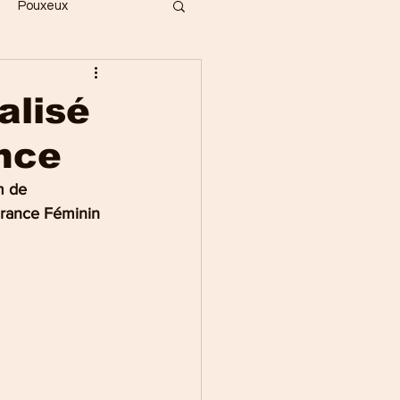
Pouxeux
Bois
Vecoux
alisé
ance
ges
Gérardmer
m de 
 France Féminin 
Saint-Dié