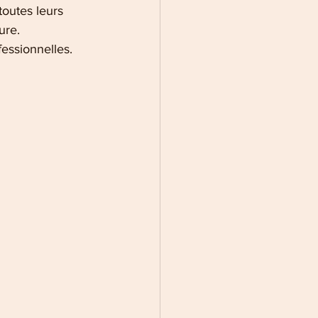
toutes leurs 
ure. 
essionnelles.