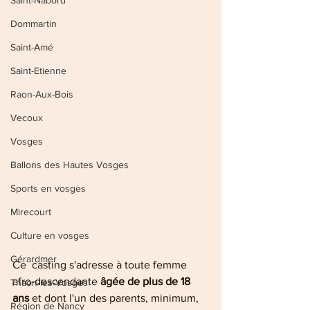
Saint-Nabord
Dommartin
Saint-Amé
Saint-Etienne
Raon-Aux-Bois
Vecoux
Vosges
Ballons des Hautes Vosges
Sports en vosges
Mirecourt
Culture en vosges
Gérardmer
Ce  casting s'adresse à toute femme 
afro-descendante 
âgée de plus de 18 
Thaon-les-Vosges
ans 
et dont l'un des parents, minimum, 
Région de Nancy