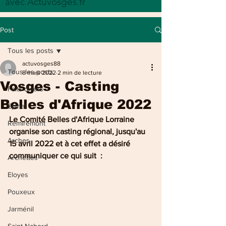
avec Actuvosges.fr
Post
Tous les posts
actuvosges88
Tous les posts
8 mars 2022
2 min de lecture
Vosges - Casting
Faits divers
Belles d'Afrique 2022
Epinal
Le Comité Belles d'Afrique Lorraine 
Remiremont
organise son casting régional, jusqu'au 
Arches
15 avril 2022 et à cet effet a désiré 
communiquer ce qui suit  : 
Archettes
Eloyes
Pouxeux
Jarménil