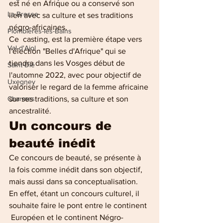
est né en Afrique ou a conservé son 
La Bresse
lien avec sa culture et ses traditions 
négro-africaines. 
Plombières-les-Bains
Ce  casting, est la première étape vers 
Val-d'Ajol
l'élection "Belles d'Afrique" qui se  
tiendra dans les Vosges début de 
Saint-Dié
l'automne 2022, avec pour objectif de 
Uxegney
valoriser le regard de la femme africaine 
Charmes
sur ses traditions, sa culture et son 
ancestralité. 
Un concours de 
beauté inédit 
Ce concours de beauté, se présente à 
la fois comme inédit dans son objectif, 
mais aussi dans sa conceptualisation.  
En effet, étant un concours culturel, il 
souhaite faire le pont entre le continent 
 Européen et le continent Négro-