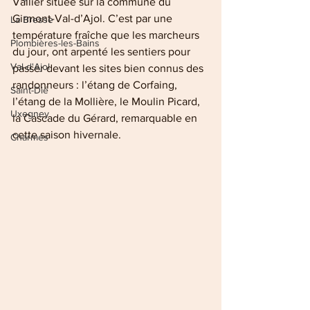
Vallier située sur la commune du 
Girmont-Val-d’Ajol. C’est par une 
La Bresse
température fraîche que les marcheurs 
Plombières-les-Bains
du jour, ont arpenté les sentiers pour 
Val-d'Ajol
passer devant les sites bien connus des 
randonneurs : l’étang de Corfaing, 
Saint-Dié
l’étang de la Mollière, le Moulin Picard, 
Uxegney
la Cascade du Gérard, remarquable en 
cette saison hivernale. 
Charmes