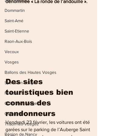
Saint-Nabord
dénommée « La ronde de l’andouille ».
Dommartin
Saint-Amé
Saint-Etienne
Raon-Aux-Bois
Vecoux
Vosges
Ballons des Hautes Vosges
Des sites 
Sports en vosges
touristiques bien 
Mirecourt
connus des 
Culture en vosges
randonneurs
Gérardmer
Vendredi 23 février, les voitures ont été 
Thaon-les-Vosges
garées sur le parking de l’Auberge Saint 
Région de Nancy