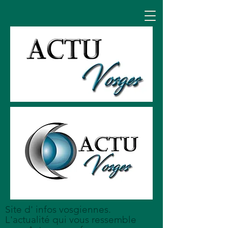
Site d' infos vosgiennes.
L'actualité qui vous ressemble