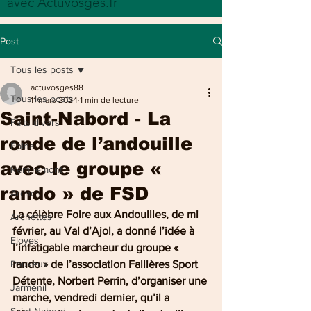
avec Actuvosges.fr
Post
Tous les posts
actuvosges88
Tous les posts
11 mars 2024
1 min de lecture
Saint-Nabord - La
Faits divers
ronde de l’andouille
Epinal
avec le groupe «
Remiremont
rando » de FSD
Arches
La célèbre Foire aux Andouilles, de mi 
Archettes
février, au Val d’Ajol, a donné l’idée à 
Eloyes
l’infatigable marcheur du groupe « 
Pouxeux
rando » de l’association Fallières Sport 
Détente, Norbert Perrin, d’organiser une 
Jarménil
marche, vendredi dernier, qu’il a 