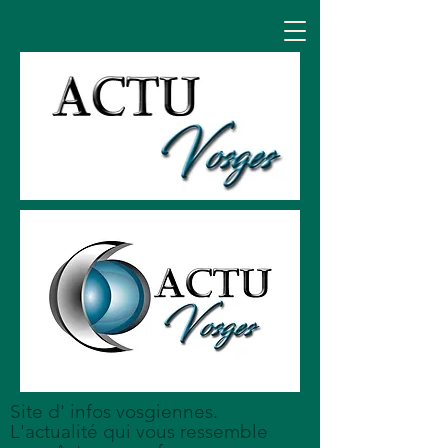
Site d' infos vosgiennes.
L'actualité qui vous ressemble