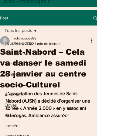
avec Actuvosges.fr
Post
Tous les posts
actuvosges88
Tous les posts
31 déc. 2022
1 min de lecture
Saint-Nabord – Cela
Faits divers
va danser le samedi
Epinal
28 janvier au centre
Remiremont
socio-Culturel
Arches
L’association des Jeunes de Saint-
Archettes
Nabord (AJSN) a décidé d’organiser une 
Eloyes
soirée « Année 2.000 » en y associant 
Pouxeux
DJ Vegas. Ambiance assurée!
Jarménil