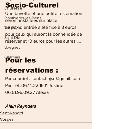
Socio-Culturel
La Bresse
Une buvette et une petite restauration 
Plombières-les-Bains
seront installées sur place.
Le prix d’entrée a été fixé à 8 euros 
Val-d'Ajol
pour ceux qui auront la bonne idée de 
Saint-Dié
réserver et 10 euros pour les autres ….
Uxegney
Charmes
Pour les 
réservations :
Par courriel : contact.ajsn@gmail.com
Par Tél :06.14.22.16.11 Justine
06.51.96.09.27 Alexia 
Alain Reynders
Saint-Nabord
Vosges