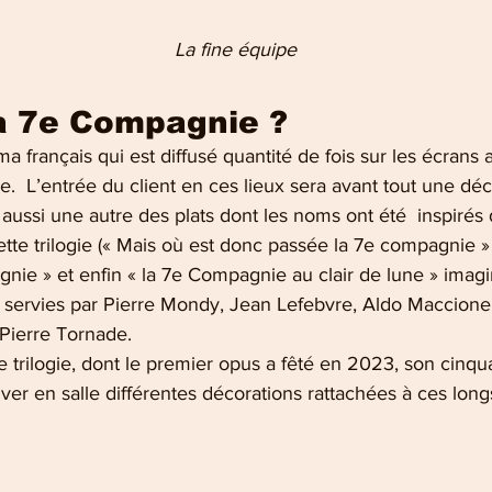
    La fine équipe 
a 7e Compagnie ?
a français qui est diffusé quantité de fois sur les écrans 
ire.  L’entrée du client en ces lieux sera avant tout une dé
ussi une autre des plats dont les noms ont été  inspirés 
ette trilogie (« Mais où est donc passée la 7e compagnie » 
nie » et enfin « la 7e Compagnie au clair de lune » imag
servies par Pierre Mondy, Jean Lefebvre, Aldo Maccione 
Pierre Tornade. 
 trilogie, dont le premier opus a fêté en 2023, son cinqu
uver en salle différentes décorations rattachées à ces lon