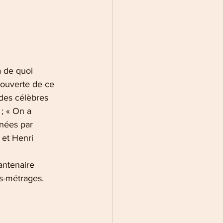
a de quoi 
couverte de ce  
des célèbres 
; « On a 
inées par 
et Henri 
antenaire 
gs-métrages.