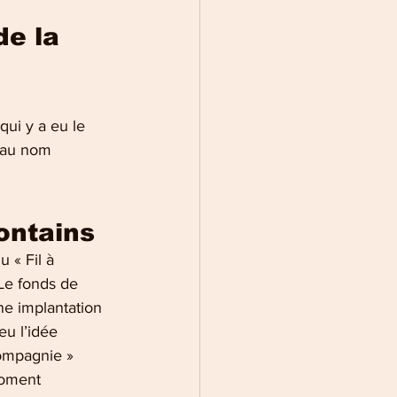
e la 
ui y a eu le 
 au nom 
ontains
 « Fil à 
 Le fonds de 
e implantation 
eu l’idée 
compagnie » 
moment 