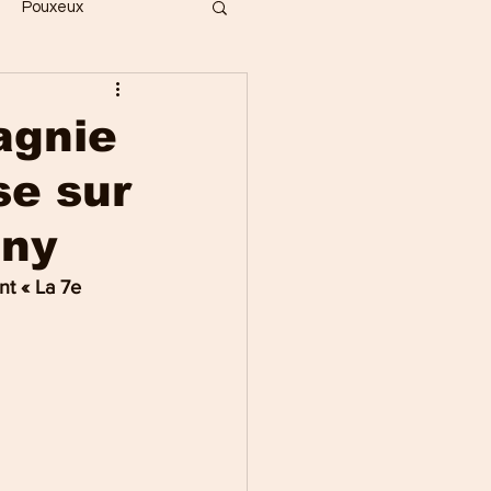
Pouxeux
Bois
Vecoux
agnie
se sur
ges
Gérardmer
gny
Saint-Dié
t « La 7e 