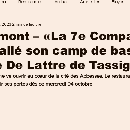
inal
Remiremont
Arches
Archettes
Eloyes
t. 2023
2 min de lecture
Dommartin
Saint-Amé
Saint-Etienne
Raon-Aux-
mont – «La 7e Comp
tallé son camp de ba
 Vosges
Sports en vosges
Mirecourt
Culture en vos
e De Lattre de Tassi
e Nancy
La Bresse
Plombières-les-Bains
Val-d'Ajol
e va ouvrir eu cœur de la cité des Abbesses. Le restauran
r ses portes dès ce mercredi 04 octobre.