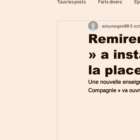
Tous les posts
Faits divers
Ep
actuvosges88
3 oc
Jarménil
Saint-Nabord
Remire
» a ins
Vosges
Ballons des Hautes
la plac
Thaon-les-Vosges
Région d
Une nouvelle enseign
Compagnie » va ouvri
Uxegney
Charmes