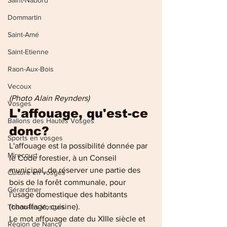
Saint-Nabord
Dommartin
Saint-Amé
Saint-Etienne
Raon-Aux-Bois
Vecoux
(Photo Alain Reynders)
Vosges
L'affouage, qu'est-ce 
Ballons des Hautes Vosges
donc? 
Sports en vosges
L'affouage est la possibilité donnée par 
Mirecourt
le Code forestier, à un Conseil 
municipal, de réserver une partie des 
Culture en vosges
bois de la forêt communale, pour 
Gérardmer
l'usage domestique des habitants 
(chauffage, cuisine).
Thaon-les-Vosges
Le mot affouage date du XIIIe siècle et 
Région de Nancy