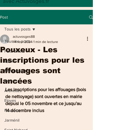
avec Actuvosges.fr
Post
Tous les posts
actuvosges88
Tous les posts
14 nov. 2024
1 min de lecture
Pouxeux - Les
Faits divers
inscriptions pour les
Epinal
affouages sont
Remiremont
lancées
Arches
Les inscriptions pour les affouages (bois 
Archettes
de nettoyage) sont ouvertes en mairie 
Eloyes
depusi le 05 novembre et ce jusqu'au 
Pouxeux
14 décembre inclus 
Jarménil