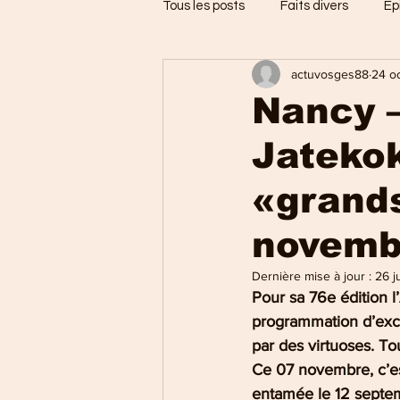
Tous les posts
Faits divers
Ep
actuvosges88
24 o
Jarménil
Saint-Nabord
Nancy –
Jatekok
Vosges
Ballons des Hautes
«grands
Thaon-les-Vosges
Région d
novemb
Dernière mise à jour :
26 j
Uxegney
Charmes
Pour sa 76e édition 
programmation d’excep
par des virtuoses. To
Ce 07 novembre, c’es
entamée le 12 septe