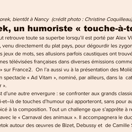
         Alex Vizorek, bientôt à Nancy  (crédit photo : Christine Coquilleau)
ek, un humoriste « touche-à-t
t retrouve toute sa superbe lorsqu’il est porté par Alex V
, venu directement du plat pays, pour dégourdir les zygo
s jeux de mots, ses allusions parfois caustiques ont trouv
înes télévisées françaises dans diverses émissions comme,
n » sur France2.  On l’a aussi vu à la présentation des Moli
n spectacle « Ad Vitam », nominé, par ailleurs, dans la  catégo
 ».
est d’une autre envergure : se confronter aux grands clas
-et–là de touches d’humour qui apporteront, sans pour au
picé à la composition. Tout un challenge que s’apprête à re
vec le « Carnaval des animaux ». Il accompagnera le duo
tok autour des œuvres de Bizet, Debussy et  de Camille 