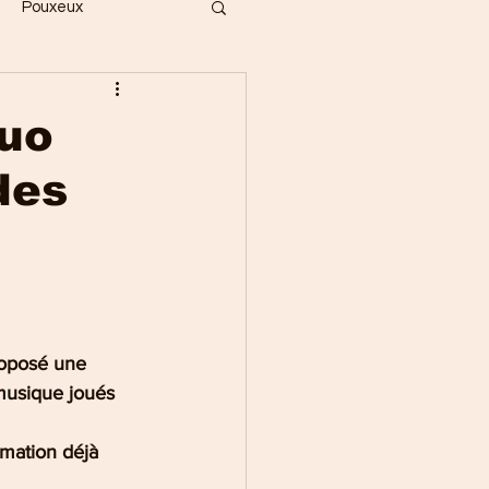
Pouxeux
Bois
Vecoux
duo
des
ges
Gérardmer
Saint-Dié
roposé une 
musique joués 
mation déjà 