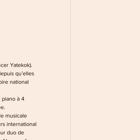
cer Yatekok). 
epuis qu’elles 
ire national 
 piano à 4 
e. 
lle musicale 
s international 
our duo de 