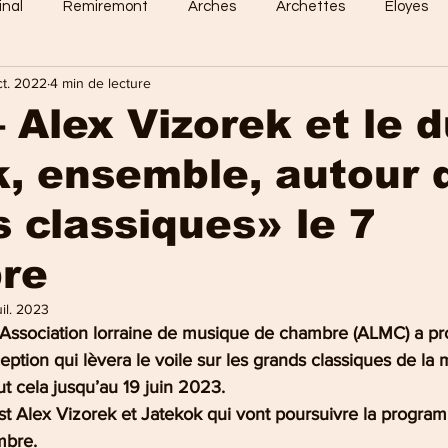
inal
Remiremont
Arches
Archettes
Eloyes
ct. 2022
4 min de lecture
Dommartin
Saint-Amé
Saint-Etienne
Raon-Aux-
 Alex Vizorek et le 
, ensemble, autour 
 Vosges
Sports en vosges
Mirecourt
Culture en vos
 classiques» le 7
e Nancy
La Bresse
Plombières-les-Bains
Val-d'Ajol
re
uil. 2023
l’Association lorraine de musique de chambre (ALMC) a p
tion qui lèvera le voile sur les grands classiques de la 
ut cela jusqu’au 19 juin 2023. 
t Alex Vizorek et Jatekok qui vont poursuivre la program
mbre.