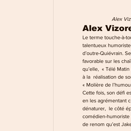
           
Alex Vizor
Le terme touche-à-tou
talentueux humoriste
d’outre-Quiévrain. Se
favorable sur les cha
qu’elle,  « Télé Mati
à la  réalisation de so
« Molière de l’humour
Cette fois, son défi 
en les agrémentant ci
dénaturer,  le côté é
comédien-humoriste a
de renom qu’est Jake