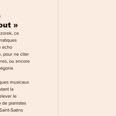
out »
izorek, ce 
matiques 
é écho 
 pour ne citer 
ères, ou encore 
rie               
siques musicaux 
tant la 
lever le 
 de pianistes 
Saint-Saëns