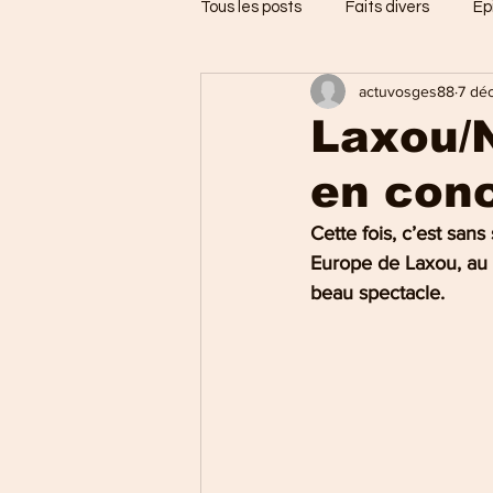
Tous les posts
Faits divers
Ep
actuvosges88
7 dé
Jarménil
Saint-Nabord
Laxou/N
en conc
Vosges
Ballons des Hautes
Cette fois, c’est sans
Europe de Laxou, au 
Thaon-les-Vosges
Région d
beau spectacle. 
Uxegney
Charmes