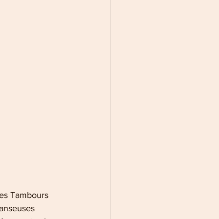
des Tambours 
danseuses 