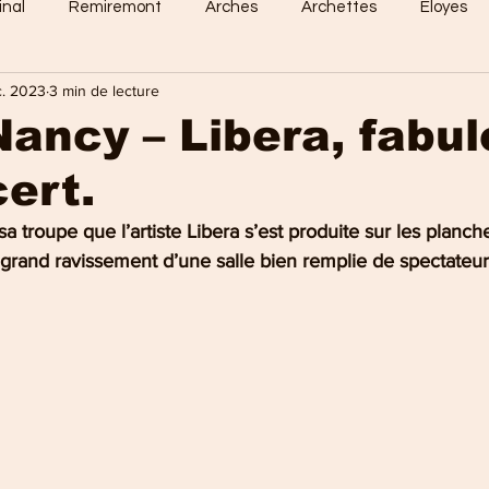
inal
Remiremont
Arches
Archettes
Eloyes
c. 2023
3 min de lecture
Dommartin
Saint-Amé
Saint-Etienne
Raon-Aux-
ancy – Libera, fabul
ert.
 Vosges
Sports en vosges
Mirecourt
Culture en vos
 sa troupe que l’artiste Libera s’est produite sur les planc
grand ravissement d’une salle bien remplie de spectateur
e Nancy
La Bresse
Plombières-les-Bains
Val-d'Ajol