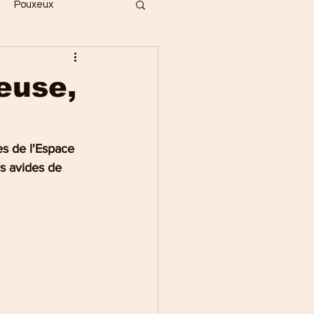
Pouxeux
Bois
Vecoux
euse,
ges
Gérardmer
hes de l'Espace 
s avides de 
Saint-Dié