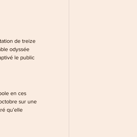
ation de treize 
able odyssée 
ptivé le public 
ole en ces 
 octobre sur une 
ré qu’elle 