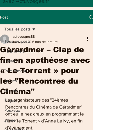
avec Actuvosges.fr
Post
Tous les posts
actuvosges88
Tous les posts
10 avr. 2022
6 min de lecture
Gérardmer – Clap de
Faits divers
fin en apothéose avec
Epinal
« Le Torrent » pour
Remiremont
les "Rencontres du
Arches
Cinéma"
Archettes
Les organisateurs des "24èmes 
Eloyes
Rencontres du Cinéma de Gérardmer" 
Pouxeux
ont eu le nez creux en programmant le 
Jarménil
film « le Torrent » d’Anne Le Ny, en fin 
d’évènement.