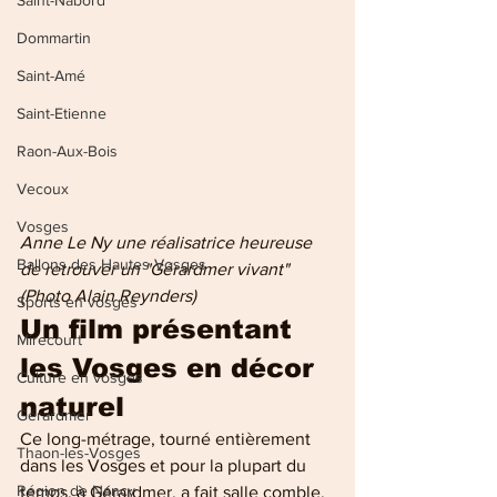
Saint-Nabord
Dommartin
Saint-Amé
Saint-Etienne
Raon-Aux-Bois
Vecoux
Vosges
Anne Le Ny une réalisatrice heureuse 
Ballons des Hautes Vosges
de retrouver un "Gérardmer vivant" 
(Photo Alain Reynders)
Sports en vosges
Un film présentant 
Mirecourt
les Vosges en décor 
Culture en vosges
naturel
Gérardmer
Ce long-métrage, tourné entièrement 
Thaon-les-Vosges
dans les Vosges et pour la plupart du 
Région de Nancy
temps, à Gérardmer, a fait salle comble. 