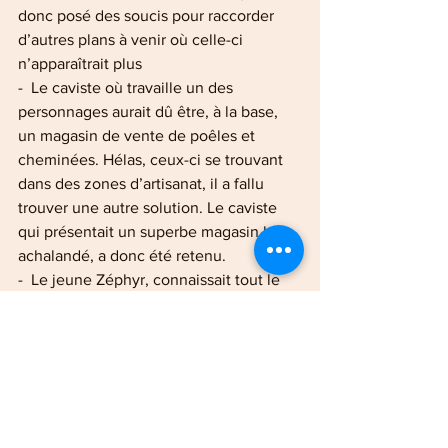
donc posé des soucis pour raccorder 
d’autres plans à venir où celle-ci 
n’apparaîtrait plus
-  Le caviste où travaille un des 
personnages aurait dû être, à la base, 
un magasin de vente de poêles et 
cheminées. Hélas, ceux-ci se trouvant 
dans des zones d’artisanat, il a fallu 
trouver une autre solution. Le caviste 
qui présentait un superbe magasin bien 
achalandé, a donc été retenu.
-  Le jeune Zéphyr, connaissait tout le 
scénario par cœur, en ce compris les 
scènes des autres comédiens.
-  Pour filmer les premières images qui 
s’ouvrent sur la remontée du torrent, il a 
été nécessaire de recourir à l’utilisation 
d’un drone. Sa réalisation a été 
compliquée à réaliser techniquement, 