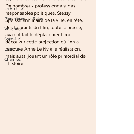
De nombreux professionnels, des 
La Bresse
responsables politiques, Stessy 
Plombières-les-Bains
Speissmann maire de la ville, en tête, 
des figurants du film, toute la presse, 
Val-d'Ajol
avaient fait le déplacement pour 
Saint-Dié
découvrir cette projection où l‘on a 
retrouvé Anne Le Ny à la réalisation, 
Uxegney
mais aussi jouant un rôle primordial de 
Charmes
l’histoire.