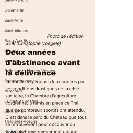
Saint-Nabord
Dommartin
Saint-Amé
Saint-Etienne
   Photo de l'édition 
Raon-Aux-Bois
2018 (Christophe Voegelé)
Vecoux
Deux années 
Vosges
d'abstinence avant 
Ballons des Hautes Vosges
la délivrance
Sports en vosges
Immobilisée pendant deux années par 
les conditions drastiques de la crise 
Mirecourt
sanitaire, la Chambre d’agriculture 
Culture en vosges
vosgienne, a remis en place ce Trail 
que de nombreux sportifs ont attendu.
Gérardmer
C’est dans le parc du Château que tous 
Thaon-les-Vosges
se retrouveront pour découvrir ou 
Région de Nancy
redécouvrir cet évènement unique 