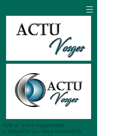
Site d' infos vosgiennes.
L'actualité qui vous ressemble