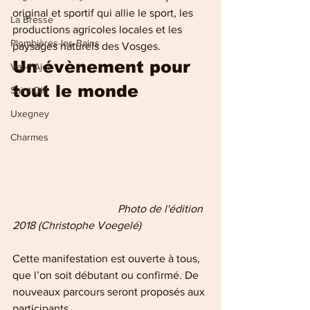
original et sportif qui allie le sport, les 
La Bresse
productions agricoles locales et les 
Plombières-les-Bains
paysages naturels des Vosges.
Un évènement pour 
Val-d'Ajol
tout le monde 
Saint-Dié
Uxegney
Charmes
                                      Photo de l'édition 
2018 (Christophe Voegelé)
Cette manifestation est ouverte à tous, 
que l’on soit débutant ou confirmé. De 
nouveaux parcours seront proposés aux 
participants.