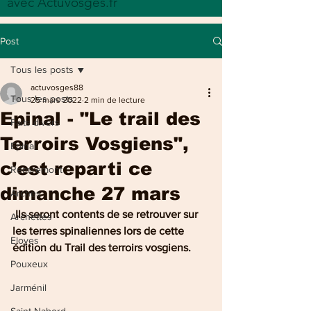
avec Actuvosges.fr
Post
Tous les posts
actuvosges88
Tous les posts
25 mars 2022
2 min de lecture
Epinal - "Le trail des
Faits divers
Terroirs Vosgiens",
Epinal
c'est reparti ce
Remiremont
dimanche 27 mars
Arches
 Ils seront contents de se retrouver sur 
Archettes
les terres spinaliennes lors de cette 
Eloyes
édition du Trail des terroirs vosgiens.
Pouxeux
Jarménil