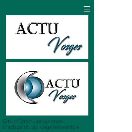
Site d' infos vosgiennes.
L'actualité qui vous ressemble