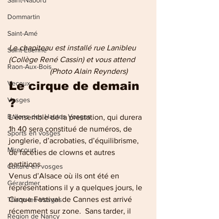
Saint-Nabord
Dommartin
Saint-Amé
Le chapiteau est installé rue Lanibleu 
Saint-Etienne
(Collège René Cassin) et vous attend      
Raon-Aux-Bois
                     (Photo Alain Reynders)
Vecoux
Le cirque de demain 
Vosges
?
Ballons des Hautes Vosges
L’ensemble de la prestation, qui durera 
1h 40 sera constitué de numéros, de 
Sports en vosges
jonglerie, d’acrobaties, d’équilibrisme, 
Mirecourt
de facéties de clowns et autres 
partitions
Culture en vosges
Venus d’Alsace où ils ont été en 
Gérardmer
représentations il y a quelques jours, le 
Cirque Festival de Cannes est arrivé 
Thaon-les-Vosges
récemment sur zone.  Sans tarder, il 
Région de Nancy