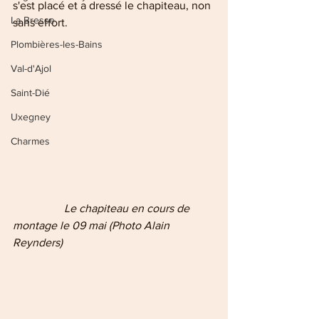
s'est placé et a dressé le chapiteau, non 
La Bresse
sans effort. 
Plombières-les-Bains
Val-d'Ajol
Saint-Dié
Uxegney
Charmes
  Le chapiteau en cours de 
montage le 09 mai (Photo Alain 
Reynders)