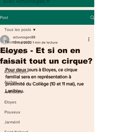
avec Actuvosges.fr
Post
Tous les posts
actuvosges88
Tous les posts
10 mai 2022
1 min de lecture
Eloyes - Et si on en
Faits divers
faisait tout un cirque?
Epinal
Pour deux jours à Eloyes, ce cirque 
Remiremont
familial sera en représentation à 
Arches
proximité du Collège (10 et 11 mai), rue 
Lanibleu.
Archettes
Eloyes
Pouxeux
Jarménil