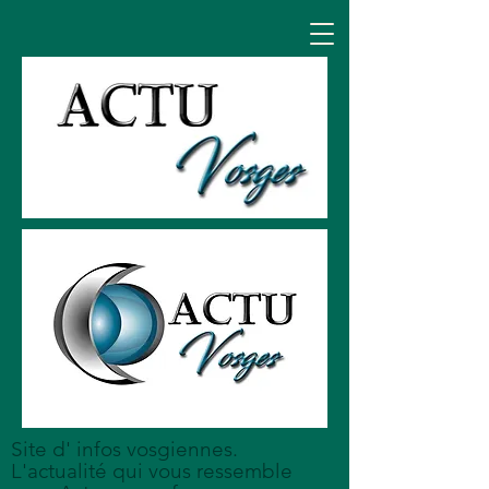
Site d' infos vosgiennes.
L'actualité qui vous ressemble