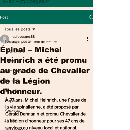
avec Actuvosges.fr
Post
Tous les posts
actuvosges88
Tous les posts
16 juil. 2023
1 min de lecture
Épinal – Michel
Faits divers
Heinrich a été promu
Epinal
au grade de Chevalier
Remiremont
de la Légion
Arches
d’honneur.
Archettes
À 77 ans, Michel Heinrich, une figure de 
Eloyes
la vie spinalienne, a été proposé par 
Pouxeux
Gérald Darmanin et promu Chevalier de 
Jarménil
la Légion d'honneur pour ses 47 ans de 
services au niveau local et national.