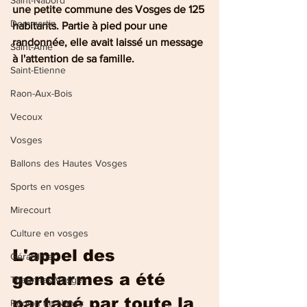
Saint-Nabord
une petite commune des Vosges de 125 
Dommartin
habitants. Partie à pied pour une 
randonnée, elle avait laissé un message 
Saint-Amé
à l'attention de sa famille.
Saint-Etienne
Raon-Aux-Bois
Vecoux
Vosges
Ballons des Hautes Vosges
Sports en vosges
Mirecourt
Culture en vosges
L'appel des 
Gérardmer
gendarmes a été 
Thaon-les-Vosges
partagé par toute la 
Région de Nancy