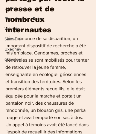
presse et de 
La Bresse
nombreux 
Plombières-les-Bains
internautes
Val-d'Ajol
Dès l'annonce de sa disparition, un 
Saint-Dié
important dispositif de recherche a été 
Uxegney
mis en place. Gendarmes, proches et 
Charmes
bénévoles se sont mobilisés pour tenter 
de retrouver la jeune femme, 
enseignante en écologie, géosciences 
et transition des territoires. Selon les 
premiers éléments recueillis, elle était 
équipée pour la marche et portait un 
pantalon noir, des chaussures de 
randonnée, un blouson gris, une parka 
rouge et avait emporté son sac à dos. 
Un appel à témoins avait été lancé dans 
l'espoir de recueillir des informations 