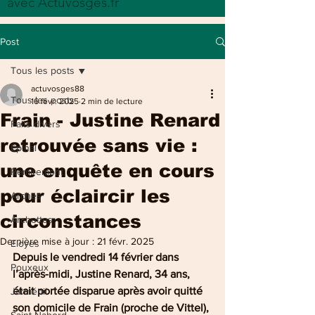
avec Actuvosges.fr
Post
Tous les posts
actuvosges88
Tous les posts
16 févr. 2025
2 min de lecture
Frain - Justine Renard
Faits divers
retrouvée sans vie :
Epinal
une enquête en cours
Remiremont
pour éclaircir les
Arches
circonstances
Archettes
Dernière mise à jour :
21 févr. 2025
Eloyes
Depuis le vendredi 14 février dans 
Pouxeux
l’après-midi, Justine Renard, 34 ans, 
était portée disparue après avoir quitté 
Jarménil
son domicile de Frain (proche de Vittel), 