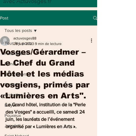
avec Actuvosges.fr
Post
Tous les posts
actuvosges88
Tous les posts
28 juin 2023
9 min de lecture
Vosges/Gérardmer –
Faits divers
Le Chef du Grand
Epinal
Hôtel et les médias
Remiremont
vosgiens, primés par
Arches
«Lumières en Arts".
Archettes
Le Grand hôtel, institution de la "Perle 
Eloyes
des Vosges" a accueilli, ce samedi 24 
Pouxeux
juin, les lauréats de l’événement 
Jarménil
organisé par « Lumières en Arts ».