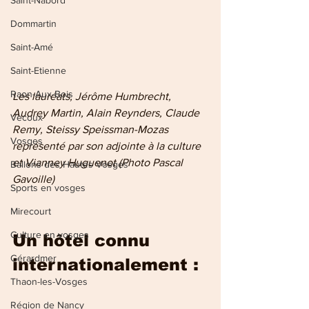
Saint-Nabord
Dommartin
Saint-Amé
Saint-Etienne
Raon-Aux-Bois
Les lauréats, Jérôme Humbrecht, 
Audrey Martin, Alain Reynders, Claude 
Vecoux
Remy, Steissy Speissman-Mozas 
Vosges
représenté par son adjointe à la culture 
et Vianney Huguenot (Photo Pascal 
Ballons des Hautes Vosges
Gavoille)
Sports en vosges
Mirecourt
Culture en vosges
Un hôtel connu 
Gérardmer
internationalement : 
Thaon-les-Vosges
Région de Nancy