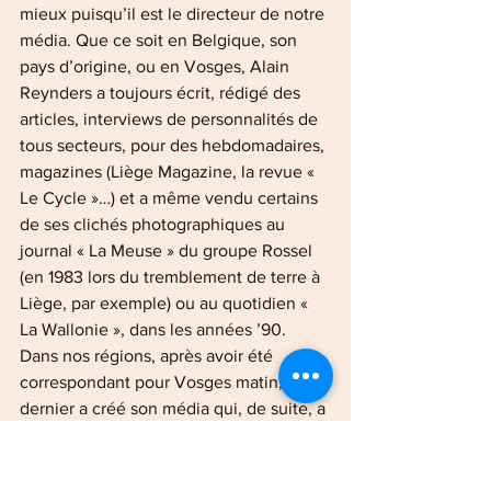
mieux puisqu’il est le directeur de notre 
média. Que ce soit en Belgique, son 
pays d’origine, ou en Vosges, Alain 
Reynders a toujours écrit, rédigé des 
articles, interviews de personnalités de 
tous secteurs, pour des hebdomadaires, 
magazines (Liège Magazine, la revue « 
Le Cycle »…) et a même vendu certains 
de ses clichés photographiques au 
journal « La Meuse » du groupe Rossel 
(en 1983 lors du tremblement de terre à 
Liège, par exemple) ou au quotidien « 
La Wallonie », dans les années ’90. 
Dans nos régions, après avoir été 
correspondant pour Vosges matin, ce 
dernier a créé son média qui, de suite, a 
été bien suivi et a compté de nombreux 
abonnés, dès son lancement. La qualité 
de ses reportages a été plébiscitée par 