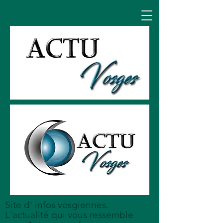
Site d' infos vosgiennes.
L'actualité qui vous ressemble