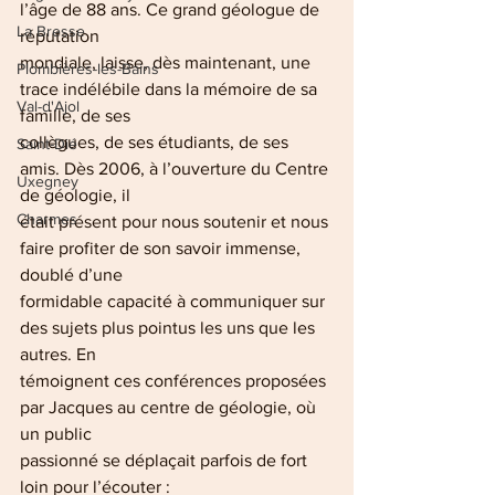
l’âge de 88 ans. Ce grand géologue de 
La Bresse
réputation
mondiale, laisse, dès maintenant, une 
Plombières-les-Bains
trace indélébile dans la mémoire de sa 
Val-d'Ajol
famille, de ses
collègues, de ses étudiants, de ses 
Saint-Dié
amis. Dès 2006, à l’ouverture du Centre 
Uxegney
de géologie, il
Charmes
était présent pour nous soutenir et nous 
faire profiter de son savoir immense, 
doublé d’une
formidable capacité à communiquer sur 
des sujets plus pointus les uns que les 
autres. En
témoignent ces conférences proposées 
par Jacques au centre de géologie, où 
un public
passionné se déplaçait parfois de fort 
loin pour l’écouter :