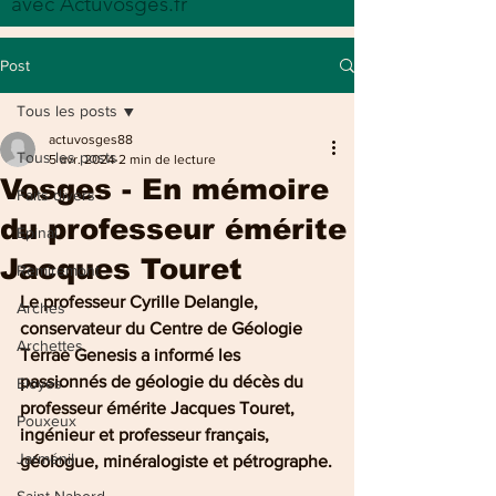
avec Actuvosges.fr
Post
Tous les posts
actuvosges88
Tous les posts
5 avr. 2024
2 min de lecture
Vosges - En mémoire
Faits divers
du professeur émérite
Epinal
Jacques Touret
Remiremont
Le professeur Cyrille Delangle, 
Arches
conservateur du Centre de Géologie 
Archettes
Terrae Genesis a informé les 
passionnés de géologie du décès du 
Eloyes
professeur émérite Jacques Touret, 
Pouxeux
ingénieur et professeur français, 
Jarménil
géologue, minéralogiste et pétrographe.