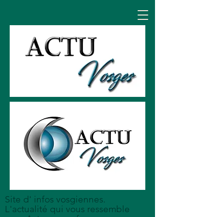
Site d' infos vosgiennes.
L'actualité qui vous ressemble