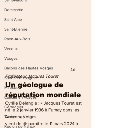
Saint-Nabord
Dommartin
Saint-Amé
Saint-Etienne
Raon-Aux-Bois
Vecoux
Vosges
Ballons des Hautes Vosges
                     Le 
Professeur Jacques Touret 
Sports en vosges
Un géologue de 
Mirecourt
réputation mondiale
Culture en vosges
Cyrille Delangle : « Jacques Touret est 
Gérardmer
né le 2 janvier 1936 à Fumay dans les 
Ardennes et
Thaon-les-Vosges
vient de disparaître le 11 mars 2024 à 
Région de Nancy