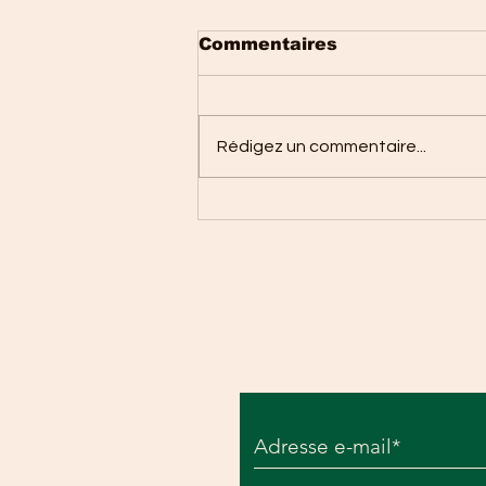
Commentaires
Rédigez un commentaire...
Tour de France Femmes
avec Zwift 2026 :
Marlen Reusser
renverse la course et
s'offre le Maillot Jaune
Inscrivez vous à notre