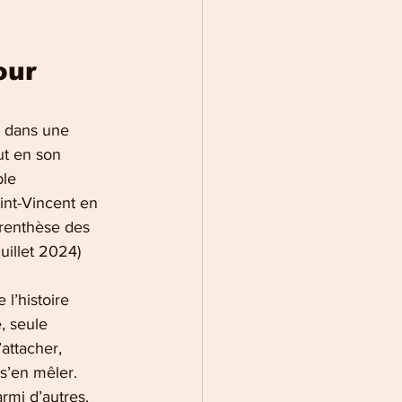
our 
x dans une
ut en son
ble
aint-Vincent en
arenthèse des
Juillet 2024)
l’histoire
, seule
attacher,
 s’en mêler.
armi d’autres.