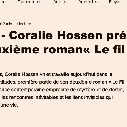
inal
Remiremont
Arches
Archettes
Eloyes
i
2 min de lecture
Dommartin
Saint-Amé
Saint-Etienne
Raon-Aux-
- Coralie Hossen pr
xième roman« Le fil
 Vosges
Sports en vosges
Mirecourt
Culture en vos
e Nancy
La Bresse
Plombières-les-Bains
Val-d'Ajol
, Coralie Hossen vit et travaille aujourd’hui dans la
titudes, première partie de son deuxième roman « Le Fil
ance contemporaine empreinte de mystère et de destin,
 les rencontres inévitables et les liens invisibles qui
une vie.