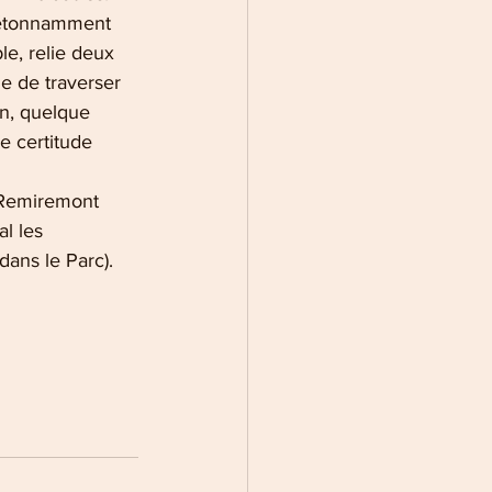
e étonnamment
le, relie deux
le de traverser
un, quelque
e certitude
à Remiremont
al les
dans le Parc).