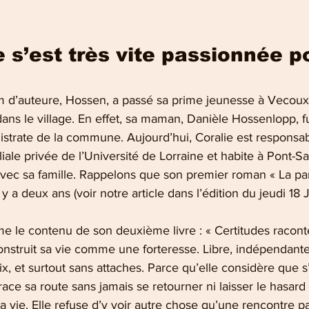
e s’est très vite passionnée p
m d’auteure, Hossen, a passé sa prime jeunesse à Vecou
ans le village. En effet, sa maman, Danièle Hossenlopp, f
strate de la commune. Aujourd’hui, Coralie est responsa
iliale privée de l’Université de Lorraine et habite à Pont-S
vec sa famille. Rappelons que son premier roman « La p
l y a deux ans (voir notre article dans l’édition du jeudi 18 
 le contenu de son deuxième livre : « Certitudes raconte 
nstruit sa vie comme une forteresse. Libre, indépendante
x, et surtout sans attaches. Parce qu’elle considère que s’
trace sa route sans jamais se retourner ni laisser le hasard
sa vie. Elle refuse d’y voir autre chose qu’une rencontre p