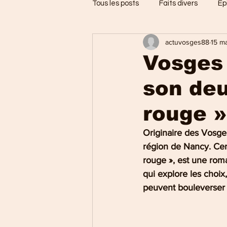
Tous les posts
Faits divers
Ep
actuvosges88
15 ma
Jarménil
Saint-Nabord
Vosges 
son deu
Vosges
Ballons des Hautes
rouge »
Thaon-les-Vosges
Région d
Originaire des Vosges
région de Nancy. Cer
rouge », est une rom
Uxegney
Charmes
qui explore les choix,
peuvent bouleverser 