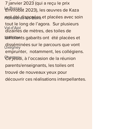
7 janvier 2023 (qui a reçu le prix 
La Bresse
Envirobat 2023), les œuvres de Kaza 
ont été disposées et placées avec soin 
Plombières-les-Bains
tout le long de l’agora.  Sur plusieurs 
Val-d'Ajol
dizaines de mètres, des toiles de 
différents gabarits ont  été placées et 
Saint-Dié
disséminées sur le parcours que vont 
Uxegney
emprunter,  notamment, les collégiens. 
Charmes
Ce jeudi, à l’occasion de la réunion 
parents/enseignants, les toiles ont 
trouvé de nouveaux yeux pour 
découvrir ces réalisations interpellantes.