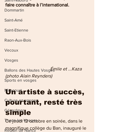
Saint-Nabord
faire connaître à l’international.
Dommartin
Saint-Amé
Saint-Etienne
Raon-Aux-Bois
Vecoux
Vosges
                        Émile et ...Kaza 
Ballons des Hautes Vosges
(photo Alain Reynders)
Sports en vosges
Un artiste à succès, 
Mirecourt
Culture en vosges
pourtant, resté très 
Gérardmer
simple
Thaon-les-Vosges
Ce jeudi 12 octobre en soirée, dans le 
magnifique collège du Ban, inauguré le 
Région de Nancy