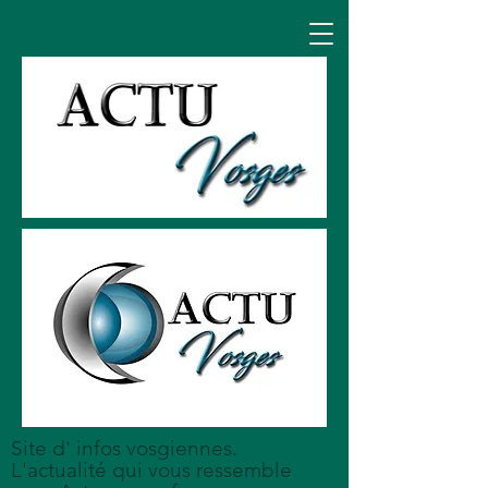
Site d' infos vosgiennes.
L'actualité qui vous ressemble