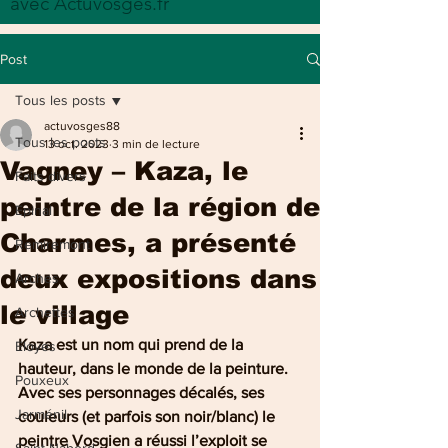
avec Actuvosges.fr
Post
Tous les posts
actuvosges88
Tous les posts
13 oct. 2023
3 min de lecture
Vagney – Kaza, le
Faits divers
peintre de la région de
Epinal
Charmes, a présenté
Remiremont
deux expositions dans
Arches
le village
Archettes
Kaza est un nom qui prend de la 
Eloyes
hauteur, dans le monde de la peinture. 
Pouxeux
Avec ses personnages décalés, ses 
Jarménil
couleurs (et parfois son noir/blanc) le 
peintre Vosgien a réussi l’exploit se 