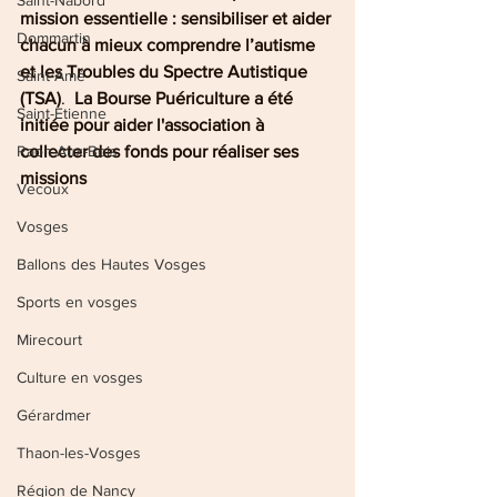
Saint-Nabord
mission essentielle : sensibiliser et aider 
Dommartin
chacun à mieux comprendre l’autisme 
et les Troubles du Spectre Autistique 
Saint-Amé
(TSA)
.  
La Bourse Puériculture a été 
Saint-Etienne
initiée pour aider l'association à 
Raon-Aux-Bois
collecter des fonds pour réaliser ses 
missions
Vecoux
Vosges
Ballons des Hautes Vosges
Sports en vosges
Mirecourt
Culture en vosges
Gérardmer
Thaon-les-Vosges
Région de Nancy