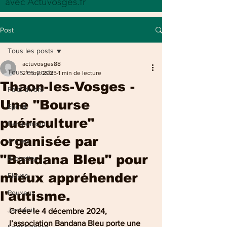
avec Actuvosges.fr
Post
Tous les posts
actuvosges88
Tous les posts
21 nov. 2025
1 min de lecture
Thaon-les-Vosges -
Faits divers
Une "Bourse
Epinal
puériculture"
Remiremont
organisée par
Arches
"Bandana Bleu" pour
Archettes
mieux appréhender
Eloyes
l'autisme.
Pouxeux
Jarménil
Créée le 4 décembre 2024, 
l’association Bandana Bleu porte une 