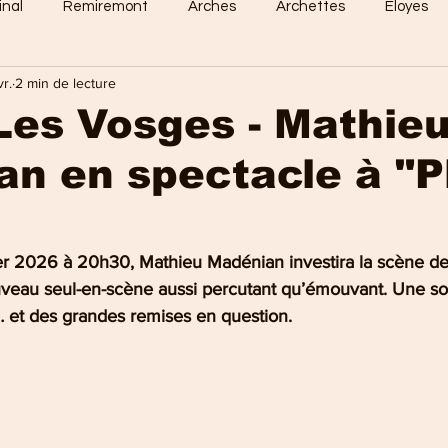
inal
Remiremont
Arches
Archettes
Eloyes
vr.
2 min de lecture
Dommartin
Saint-Amé
Saint-Etienne
Raon-Aux-
Les Vosges - Mathie
n en spectacle à "P
 Vosges
Sports en vosges
Mirecourt
Culture en vos
e Nancy
La Bresse
Plombières-les-Bains
Val-d'Ajol
er 2026 à 20h30, Mathieu Madénian investira la scène de
veau seul-en-scène aussi percutant qu’émouvant. Une so
… et des grandes remises en question.