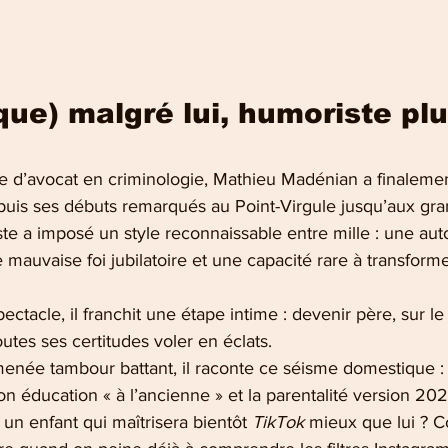
que) malgré lui, humoriste plu
e d’avocat en criminologie, Mathieu Madénian a finalement
uis ses débuts remarqués au Point-Virgule jusqu’aux gran
ste a imposé un style reconnaissable entre mille : une aut
mauvaise foi jubilatoire et une capacité rare à transformer
tacle, il franchit une étape intime : devenir père, sur le t
utes ses certitudes voler en éclats.
née tambour battant, il raconte ce séisme domestique : 
on éducation « à l’ancienne » et la parentalité version 2
 un enfant qui maîtrisera bientôt 
TikTok
 mieux que lui ? 