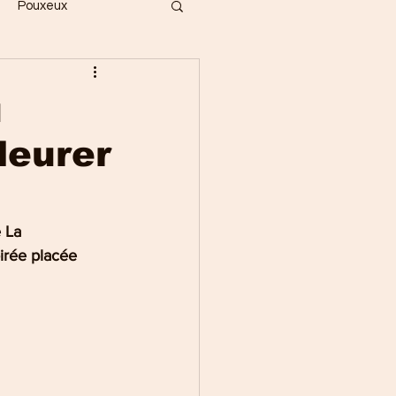
Pouxeux
Bois
Vecoux
u
leurer
ges
Gérardmer
Saint-Dié
 La 
irée placée 