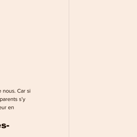
e nous. Car si 
parents s’y 
œur en 
s-