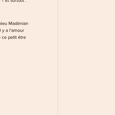
 Et surtout : 
thieu Madénian 
l y a l’amour 
ce petit être 