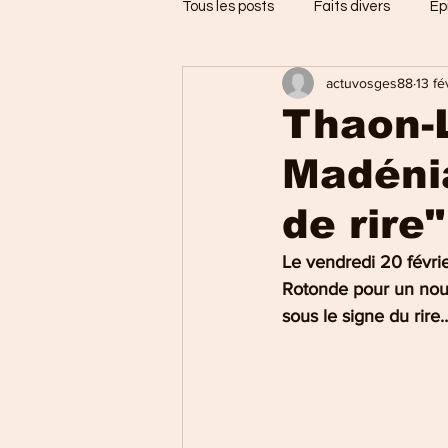
Tous les posts
Faits divers
Ep
actuvosges88
13 fé
Jarménil
Saint-Nabord
Thaon-
Madénia
Vosges
Ballons des Hautes
de rire"
Thaon-les-Vosges
Région d
Le vendredi 20 févri
Rotonde pour un nou
sous le signe du rire
Uxegney
Charmes