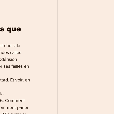
s que 
 choisi la 
des salles 
odérision 
 ses failles en 
ard. Et voir, en 
la 
026. Comment 
Comment parler 