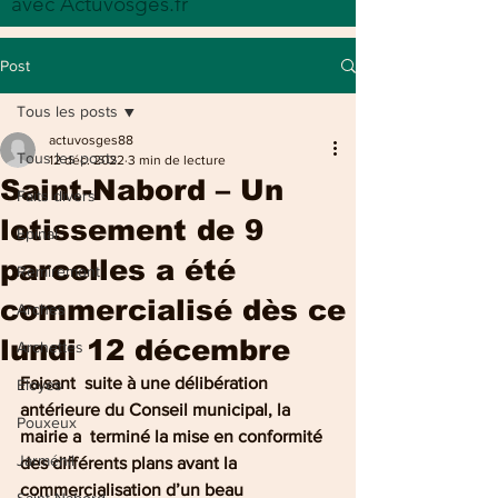
avec Actuvosges.fr
Post
Tous les posts
actuvosges88
Tous les posts
12 déc. 2022
3 min de lecture
Saint-Nabord – Un
Faits divers
lotissement de 9
Epinal
parcelles a été
Remiremont
commercialisé dès ce
Arches
lundi 12 décembre
Archettes
Faisant  suite à une délibération 
Eloyes
antérieure du Conseil municipal, la 
Pouxeux
mairie a  terminé la mise en conformité 
Jarménil
des différents plans avant la  
commercialisation d’un beau 