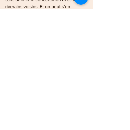
riverains voisins. Et on peut s’en 
féliciter » a-t-il conclu 
Pour tout 
renseignement ou 
intérêt : 
«  Les potentiels acquéreurs sont invités 