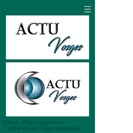
Site d' infos vosgiennes.
L'actualité qui vous ressemble