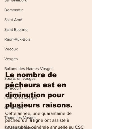
Saint-Nabord
Dommartin
Saint-Amé
Saint-Etienne
Raon-Aux-Bois
Vecoux
Vosges
Ballons des Hautes Vosges
Le nombre de 
Sports en vosges
pêcheurs est en 
Mirecourt
diminution pour 
Culture en vosges
plusieurs raisons.
Gérardmer
Cette année, une quarantaine de 
Thaon-les-Vosges
pêcheurs à la ligne ont assisté à 
l’Assemblée générale annuelle au CSC 
Région de Nancy