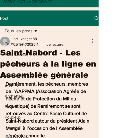
avec Actuvosges.fr
Post
Tous les posts
actuvosges88
Tous les posts
25 févr. 2025
4 min de lecture
Saint-Nabord - Les
Faits divers
pêcheurs à la ligne en
Epinal
Assemblée générale
Remiremont
Dernièrement, les pêcheurs, membres 
Arches
de l’AAPPMA (Association Agréée de 
Archettes
Pêche et de Protection du Milieu 
Aquatique) de Remiremont se sont 
Eloyes
retrouvés au Centre Socio Culturel de 
Pouxeux
Saint-Nabord autour du président Alain 
Jarménil
Mangel à l’occasion de l’Assemblée 
générale annuelle.