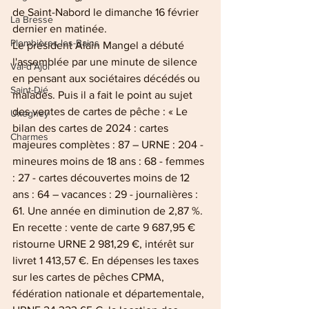
de Saint-Nabord le dimanche 16 février 
La Bresse
dernier en matinée. 
Plombières-les-Bains
Le président Alain Mangel a débuté 
l'assemblée par une minute de silence 
Val-d'Ajol
en pensant aux sociétaires décédés ou 
Saint-Dié
malades. Puis il a fait le point au sujet 
des ventes de cartes de pêche : « Le 
Uxegney
bilan des cartes de 2024 : cartes 
Charmes
majeures complètes : 87 – URNE : 204 - 
mineures moins de 18 ans : 68 - femmes 
: 27 - cartes découvertes moins de 12 
ans : 64 – vacances : 29 - journalières : 
61. Une année en diminution de 2,87 %. 
En recette : vente de carte 9 687,95 € 
ristourne URNE 2 981,29 €, intérêt sur 
livret 1 413,57 €. En dépenses les taxes 
sur les cartes de pêches CPMA, 
fédération nationale et départementale, 