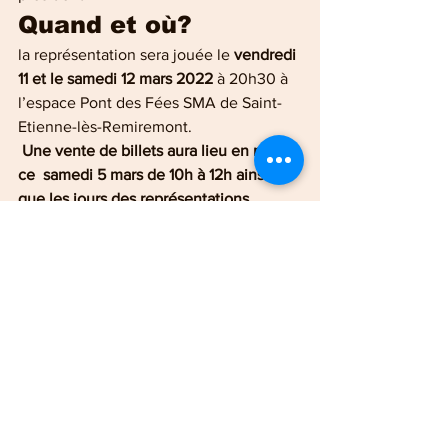
Quand et où? 
la représentation sera jouée le
 vendredi 
11 et le samedi 12 mars 2022
 à 20h30 à 
l’espace Pont des Fées SMA de Saint-
Etienne-lès-Remiremont.
 Une vente de billets aura lieu en mairie 
ce  samedi 5 mars de 10h à 12h ainsi 
que les jours des représentations.
Tarif : 7 € et 4 € pour les enfants 
jusqu’à 12 ans.
Buvette sur place.
Alain Reynders
Vosges
Culture en vosges
Saint-Etienne