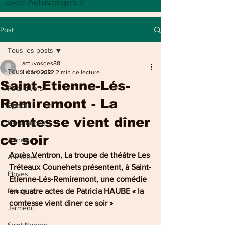
avec Actuvosges.fr
Post
Tous les posts
actuvosges88
Tous les posts
1 mars 2022
2 min de lecture
Saint-Etienne-Lés-
Faits divers
Remiremont - La
Epinal
comtesse vient dîner
Remiremont
ce soir
Arches
Après Ventron, La troupe de théâtre Les 
Archettes
Tréteaux Counehets présentent, à Saint-
Eloyes
Etienne-Lés-Remiremont, une comédie 
Pouxeux
en quatre actes de Patricia HAUBE « la 
comtesse vient diner ce soir »
Jarménil