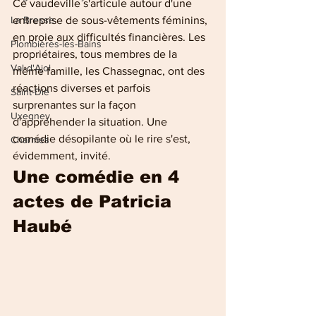
Ce vaudeville s'articule autour d'une 
entreprise de sous-vêtements féminins, 
La Bresse
en proie aux difficultés financières. Les 
Plombières-les-Bains
propriétaires, tous membres de la 
Val-d'Ajol
même famille, les Chassegnac, ont des 
réactions diverses et parfois 
Saint-Dié
surprenantes sur la façon 
Uxegney
d'appréhender la situation. Une 
comédie désopilante où le rire s'est, 
Charmes
évidemment, invité.
Une comédie en 4 
actes de Patricia 
Haubé 