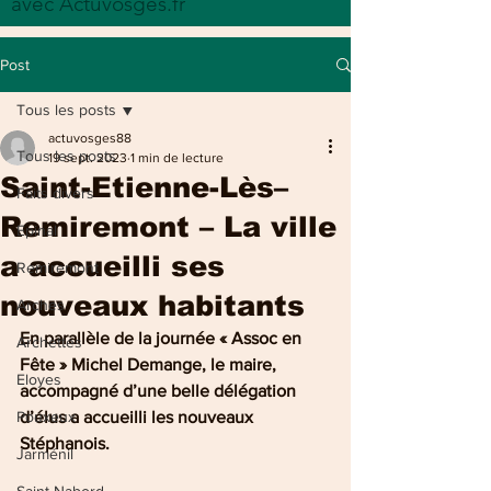
avec Actuvosges.fr
Post
Tous les posts
actuvosges88
Tous les posts
19 sept. 2023
1 min de lecture
Saint-Etienne-Lès–
Faits divers
Remiremont – La ville
Epinal
a accueilli ses
Remiremont
nouveaux habitants
Arches
En parallèle de la journée « Assoc en 
Archettes
Fête » Michel Demange, le maire, 
Eloyes
accompagné d’une belle délégation 
Pouxeux
d’élus a accueilli les nouveaux 
Stéphanois.
Jarménil