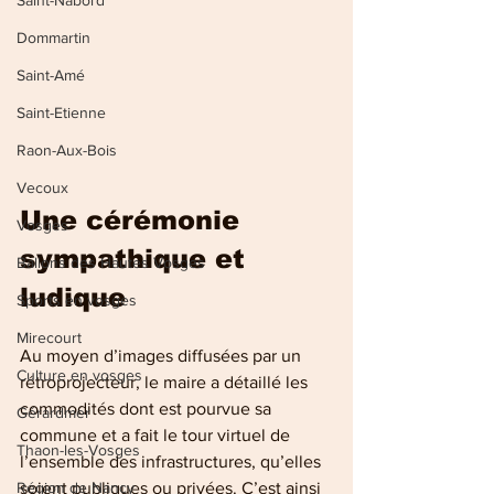
Saint-Nabord
Dommartin
Saint-Amé
Saint-Etienne
Raon-Aux-Bois
Vecoux
Une cérémonie 
Vosges
sympathique et 
Ballons des Hautes Vosges
ludique
Sports en vosges
Mirecourt
Au moyen d’images diffusées par un 
Culture en vosges
rétroprojecteur, le maire a détaillé les 
commodités dont est pourvue sa 
Gérardmer
commune et a fait le tour virtuel de 
Thaon-les-Vosges
l’ensemble des infrastructures, qu’elles 
Région de Nancy
soient publiques ou privées. C’est ainsi 