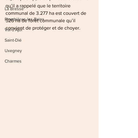
qu’il a rappelé que le territoire 
La Bresse
communal de 3.277 ha est couvert de 
Plombières-les-Bains
526 ha de forêt communale qu’il 
convient de protéger et de choyer.
Val-d'Ajol
Saint-Dié
Uxegney
Charmes