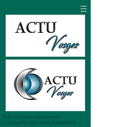
Site d' infos vosgiennes.
L'actualité qui vous ressemble