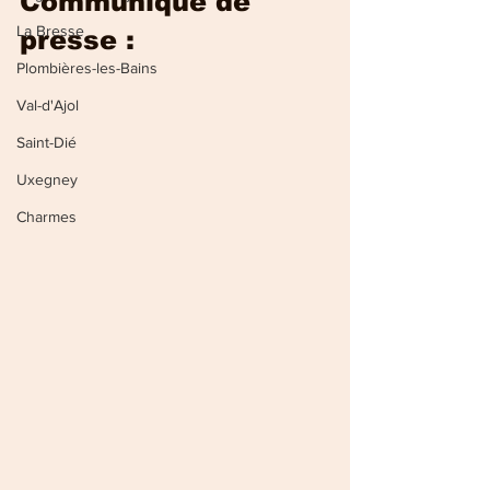
Communiqué de 
La Bresse
presse : 
Plombières-les-Bains
Val-d'Ajol
Saint-Dié
Uxegney
Charmes