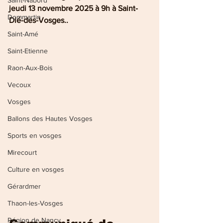
Saint-Nabord
jeudi 13 novembre 2025 à 9h à Saint-
Dommartin
Dié-des-Vosges..
Saint-Amé
Saint-Etienne
Raon-Aux-Bois
Vecoux
Vosges
Ballons des Hautes Vosges
Sports en vosges
Mirecourt
Culture en vosges
Gérardmer
Thaon-les-Vosges
Région de Nancy