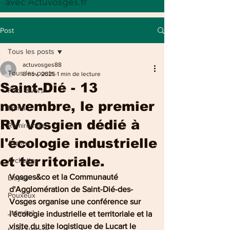
avec Actuvosges.fr
Post
Tous les posts
actuvosges88
Tous les posts
8 nov. 2025
1 min de lecture
Saint-Dié - 13
Faits divers
novembre, le premier
Epinal
RV Vosgien dédié à
Remiremont
l'écologie industrielle
Arches
et territoriale.
Archettes
Vosges&co et la Communauté 
Eloyes
d'Agglomération de Saint-Dié-des-
Pouxeux
Vosges organise une conférence sur 
Jarménil
l'écologie industrielle et territoriale et la 
visite du site logistique de Lucart le 