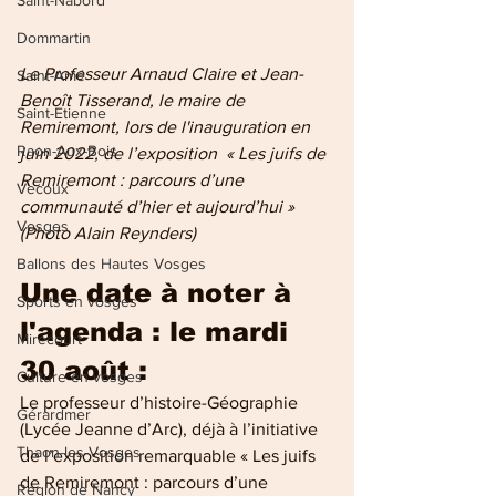
Saint-Nabord
Dommartin
Le Professeur Arnaud Claire et Jean-
Saint-Amé
Benoît Tisserand, le maire de 
Saint-Etienne
Remiremont, lors de l'inauguration en 
Raon-Aux-Bois
juin 2022, de l’exposition  « Les juifs de 
Remiremont : parcours d’une 
Vecoux
communauté d’hier et aujourd’hui » 
Vosges
(Photo Alain Reynders)
Ballons des Hautes Vosges
Une date à noter à 
Sports en vosges
l'agenda : le mardi 
Mirecourt
30 août :
Culture en vosges
Le professeur d’histoire-Géographie 
Gérardmer
(Lycée Jeanne d’Arc), déjà à l’initiative 
Thaon-les-Vosges
de l’exposition remarquable « Les juifs 
de Remiremont : parcours d’une 
Région de Nancy