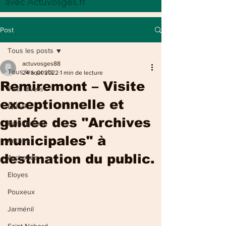
avec Actuvosges.fr
Post
Tous les posts
actuvosges88
Tous les posts
24 août 2022
1 min de lecture
Remiremont – Visite
Faits divers
exceptionnelle et
Epinal
guidée des "Archives
Remiremont
municipales" à
Arches
destination du public.
Archettes
Eloyes
Pouxeux
Jarménil