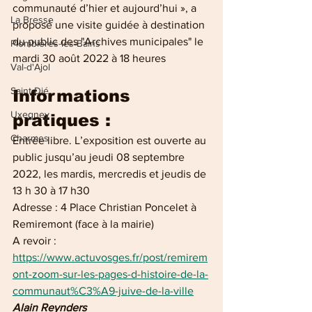
communauté d’hier et aujourd’hui », a 
La Bresse
proposé une visite guidée à destination 
du public des "Archives municipales" le 
Plombières-les-Bains
mardi 30 août 2022 à 18 heures
Val-d'Ajol
Saint-Dié
Informations 
Uxegney
pratiques : 
Charmes
Entrée libre. L’exposition est ouverte au 
public jusqu’au jeudi 08 septembre 
2022, les mardis, mercredis et jeudis de 
13 h 30 à 17 h30
Adresse : 4 Place Christian Poncelet à 
Remiremont (face à la mairie)
A revoir : 
https://www.actuvosges.fr/post/remirem
ont-zoom-sur-les-pages-d-histoire-de-la-
communaut%C3%A9-juive-de-la-ville
Alain Reynders