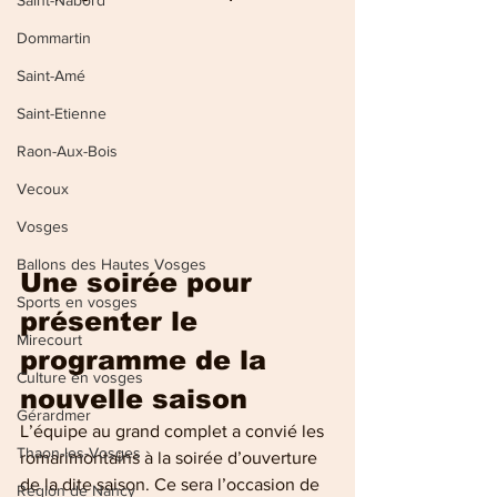
Saint-Nabord
Dommartin
Saint-Amé
Saint-Etienne
Raon-Aux-Bois
Vecoux
Vosges
Ballons des Hautes Vosges
Une soirée pour 
Sports en vosges
présenter le 
Mirecourt
programme de la 
Culture en vosges
nouvelle saison
Gérardmer
L’équipe au grand complet a convié les 
Thaon-les-Vosges
romarimontains à la soirée d’ouverture 
de la dite saison. Ce sera l’occasion de 
Région de Nancy