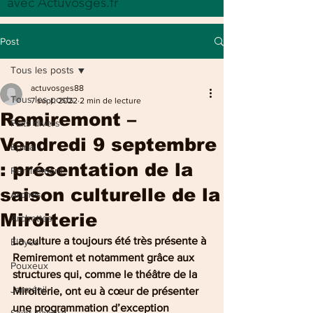
avec Actuvosges.fr
Post
Tous les posts
actuvosges88
Tous les posts
7 sept. 2022
2 min de lecture
Remiremont –
Faits divers
Vendredi 9 septembre
Epinal
: présentation de la
Remiremont
saison culturelle de la
Arches
Miroiterie
Archettes
La culture a toujours été très présente à 
Eloyes
Remiremont et notamment grâce aux 
Pouxeux
structures qui, comme le théâtre de la 
Jarménil
Miroiterie, ont eu à cœur de présenter 
une programmation d’exception