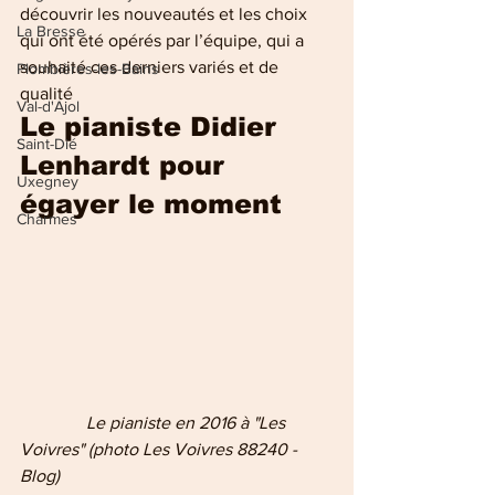
découvrir les nouveautés et les choix 
La Bresse
qui ont été opérés par l’équipe, qui a 
souhaité ces derniers variés et de 
Plombières-les-Bains
qualité
Val-d'Ajol
Le pianiste Didier 
Saint-Dié
Lenhardt pour 
Uxegney
égayer le moment
Charmes
    Le pianiste en 2016 à "Les 
Voivres" (photo Les Voivres 88240 - 
Blog)