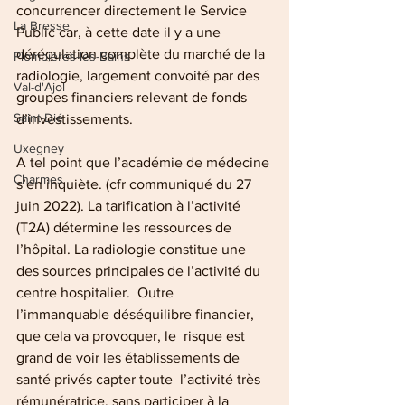
concurrencer directement le Service 
La Bresse
Public car, à cette date il y a une 
dérégulation complète du marché de la 
Plombières-les-Bains
radiologie, largement convoité par des 
Val-d'Ajol
groupes financiers relevant de fonds 
Saint-Dié
d’investissements. 
Uxegney
A tel point que l’académie de médecine 
Charmes
s’en inquiète. (cfr communiqué du 27 
juin 2022). La tarification à l’activité 
(T2A) détermine les ressources de 
l’hôpital. La radiologie constitue une 
des sources principales de l’activité du 
centre hospitalier.  Outre 
l’immanquable déséquilibre financier, 
que cela va provoquer, le  risque est 
grand de voir les établissements de 
santé privés capter toute  l’activité très 
rémunératrice, sans participer à la 