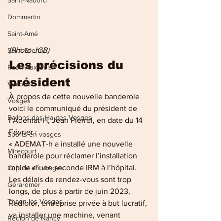
Saint-Nabord
Dommartin
Saint-Amé
(Photo JCB)
Saint-Etienne
Les précisions du 
Raon-Aux-Bois
président
Vecoux
À propos de cette nouvelle banderole 
Vosges
voici le communiqué du président de 
Ballons des Hautes Vosges
l’Ademat-H, Jean Pierrel, en date du 14 
Février :
Sports en vosges
« ADEMAT-h a installé une nouvelle 
Mirecourt
banderole pour réclamer l’installation 
rapide d’une seconde IRM à l’hôpital. 
Culture en vosges
Les délais de rendez-vous sont trop 
Gérardmer
longs, de plus à partir de juin 2023, 
Thaon-les-Vosges
Radiolor, entreprise privée à but lucratif, 
va installer une machine, venant 
Région de Nancy