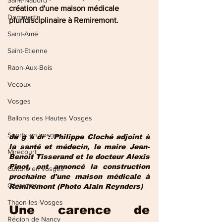
Saint-Nabord
création d'une maison médicale 
Dommartin
pluridisciplinaire à Remiremont.
Saint-Amé
Saint-Etienne
Raon-Aux-Bois
Vecoux
Vosges
Ballons des Hautes Vosges
Sports en vosges
de g à dr : Philippe Cloché adjoint à 
la santé et médecin, le maire Jean-
Mirecourt
Benoît Tisserand et le docteur Alexis 
Pinot, ont annoncé la construction 
Culture en vosges
prochaine d'une maison médicale à 
Gérardmer
Remiremont (Photo Alain Reynders)
Thaon-les-Vosges
Une carence de 
Région de Nancy