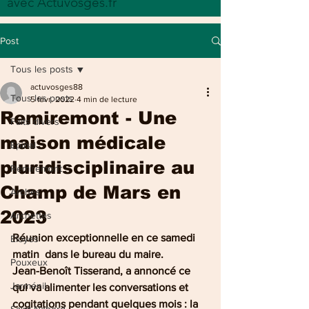
avec Actuvosges.fr
Post
Tous les posts
actuvosges88
Tous les posts
5 févr. 2022
4 min de lecture
Remiremont - Une
Faits divers
maison médicale
Epinal
pluridisciplinaire au
Remiremont
Champ de Mars en
Arches
2023
Archettes
Réunion exceptionnelle en ce samedi 
Eloyes
matin  dans le bureau du maire. 
Pouxeux
Jean-Benoît Tisserand, a annoncé ce 
Jarménil
qui va alimenter les conversations et 
cogitations pendant quelques mois : la 