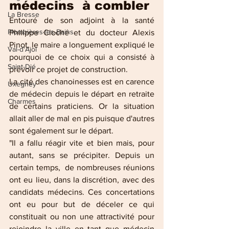
médecins  à combler
La Bresse
Entouré de son adjoint à la santé 
Plombières-les-Bains
Philippe Cloché et du docteur Alexis 
Pinot, le maire a longuement expliqué le 
Val-d'Ajol
pourquoi de ce choix qui a consisté à 
Saint-Dié
prévoir ce projet de construction. 
La cité des chanoinesses est en carence 
Uxegney
de médecin depuis le départ en retraite 
Charmes
de certains praticiens. Or la situation 
allait aller de mal en pis puisque d'autres 
sont également sur le départ. 
"Il a fallu réagir vite et bien mais, pour 
autant, sans se précipiter. Depuis un 
certain temps,  de nombreuses réunions 
ont eu lieu, dans la discrétion, avec des 
candidats médecins. Ces concertations 
ont eu pour but de déceler ce qui 
constituait ou non une attractivité pour 
rejoindre la ville en tant que médecin 