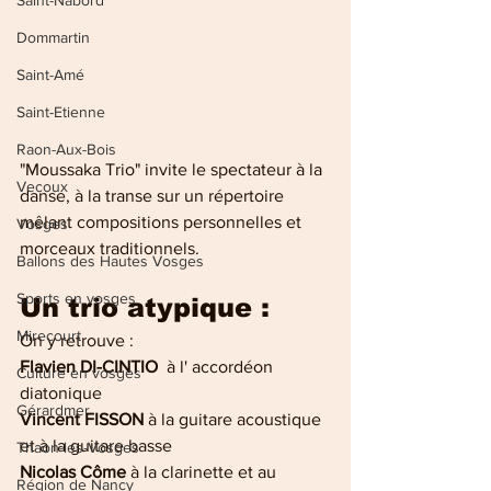
Saint-Nabord
Dommartin
Saint-Amé
Saint-Etienne
Raon-Aux-Bois
"Moussaka Trio" invite le spectateur à la 
Vecoux
danse, à la transe sur un répertoire  
mêlant compositions personnelles et 
Vosges
morceaux traditionnels.
Ballons des Hautes Vosges
Sports en vosges
Un trio atypique :
Mirecourt
On y retrouve :
Flavien DI-CINTIO 
 à l' accordéon 
Culture en vosges
diatonique
Gérardmer
Vincent FISSON 
à la
guitare acoustique 
et à la guitare basse
Thaon-les-Vosges
Nicolas Côme 
à la 
clarinette et au 
Région de Nancy