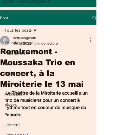
avec Actuvosges.fr
Post
Tous les posts
actuvosges88
Tous les posts
4 mai 2022
1 min de lecture
Remiremont -
Faits divers
Moussaka Trio en
Epinal
concert, à la
Remiremont
Miroiterie le 13 mai
Arches
Le Théâtre de la Miroiterie
accueille un 
Archettes
trio de musiciens pour un concert à 
Eloyes
rythme tout en couleur de musique du 
Pouxeux
monde.
Jarménil