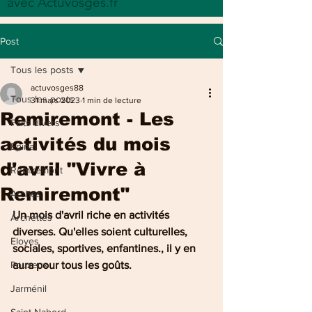
avec Actuvosges.fr
Post
Tous les posts
actuvosges88
Tous les posts
31 mars 2023
1 min de lecture
Remiremont - Les
Faits divers
activités du mois
Epinal
d'avril "Vivre à
Remiremont
Remiremont"
Arches
Un mois d'avril riche en activités 
Archettes
diverses. Qu'elles soient culturelles, 
Eloyes
sociales, sportives, enfantines., il y en 
Pouxeux
aura pour tous les goûts.
Jarménil