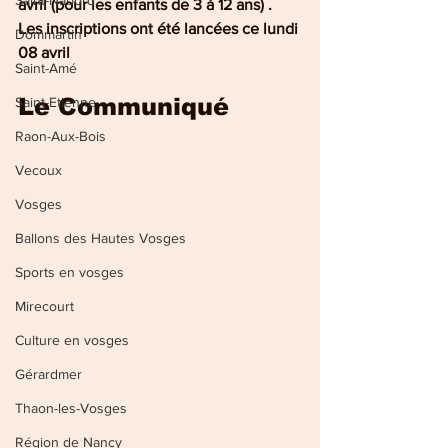
Saint-Nabord
avril (pour les enfants de 3 à 12 ans) . 
Les inscriptions ont été lancées ce lundi 
Dommartin
08 avril
Saint-Amé
Le Communiqué
Saint-Etienne
Raon-Aux-Bois
Vecoux
Vosges
Ballons des Hautes Vosges
Sports en vosges
Mirecourt
Culture en vosges
Gérardmer
Thaon-les-Vosges
Région de Nancy