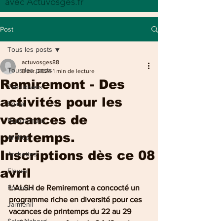
avec Actuvosges.fr
Post
Tous les posts
actuvosges88
Tous les posts
8 avr. 2024
1 min de lecture
Remiremont - Des
Faits divers
activités pour les
Epinal
vacances de
Remiremont
printemps.
Arches
Inscriptions dès ce 08
Archettes
avril
Eloyes
Pouxeux
L'ALSH de Remiremont a concocté un 
programme riche en diversité pour ces 
Jarménil
vacances de printemps du 22 au 29 