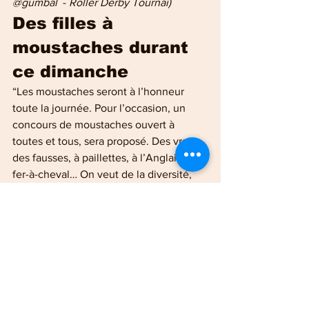
@gumbal
  - 
Roller Derby Tournai)
Des filles à 
moustaches durant 
ce dimanche 
“Les moustaches seront à l’honneur 
toute la journée. Pour l’occasion, un 
concours de moustaches ouvert à 
toutes et tous, sera proposé. Des vraies, 
des fausses, à paillettes, à l’Anglaise, en 
fer-à-cheval… On veut de la diversité, 
on veut du poil” ont précisé les 
organisatrices. Les plus belles 
moustaches remporteront des lots plus 
qu’appréciables.
Une compétition au 
centre de 