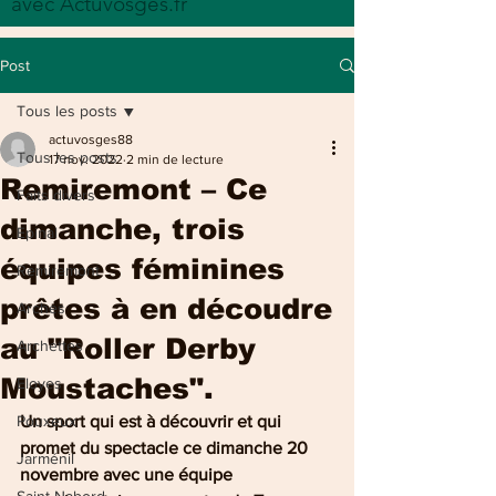
avec Actuvosges.fr
Post
Tous les posts
actuvosges88
Tous les posts
17 nov. 2022
2 min de lecture
Remiremont – Ce
Faits divers
dimanche, trois
Epinal
équipes féminines
Remiremont
prêtes à en découdre
Arches
au "Roller Derby
Archettes
Moustaches".
Eloyes
Pouxeux
Un sport qui est à découvrir et qui 
promet du spectacle ce dimanche 20  
Jarménil
novembre avec une équipe 