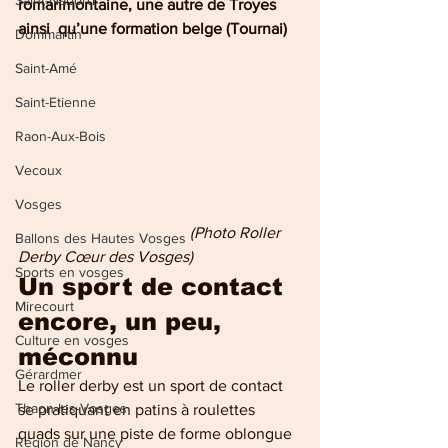
Saint-Nabord
romarimontaine, une autre de Troyes 
ainsi  qu’une formation belge (Tournai)
Dommartin
Saint-Amé
Saint-Etienne
Raon-Aux-Bois
Vecoux
Vosges
     (Photo Roller 
Ballons des Hautes Vosges
Derby Cœur des Vosges)
Sports en vosges
Un sport de contact 
Mirecourt
encore, un peu, 
Culture en vosges
méconnu
Gérardmer
Le roller derby est un sport de contact 
Thaon-les-Vosges
se pratiquant en patins à roulettes 
quads sur une piste de forme oblongue 
Région de Nancy