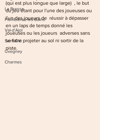
(qui est plus longue que large)  , le but 
La Bresse
du jeu étant pour l'une des joueuses ou 
l'un des joueurs de  réussir à dépasser 
Plombières-les-Bains
en un laps de temps donné les 
Val-d'Ajol
joueuses ou les joueurs  adverses sans 
se faire projeter au sol ni sortir de la 
Saint-Dié
piste.
Uxegney
Charmes