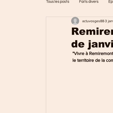
Tous les posts
Faits divers
Ep
actuvosges88
3 ja
Jarménil
Saint-Nabord
Remirem
de janv
Vosges
Ballons des Hautes
 "Vivre à Remiremont
 le territoire de la
Thaon-les-Vosges
Région d
Uxegney
Charmes