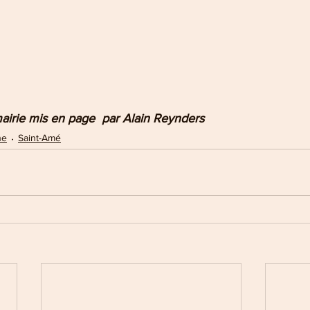
irie mis en page  par Alain Reynders
ne
Saint-Amé