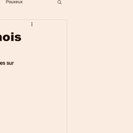
Pouxeux
Bois
Vecoux
mois
ges
Gérardmer
es sur 
Saint-Dié