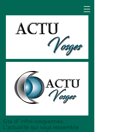
Site d' infos vosgiennes.
L'actualité qui vous ressemble