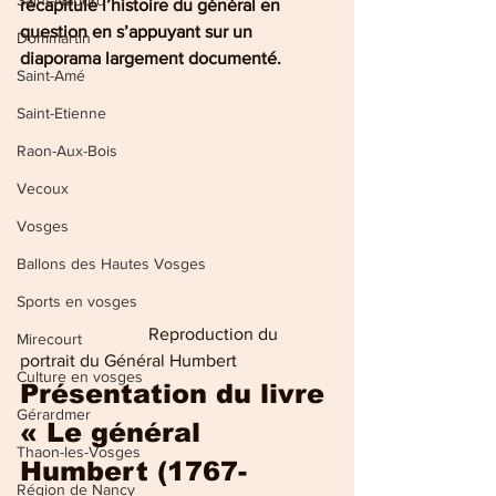
Saint-Nabord
récapitulé l’histoire du général en  
question en s’appuyant sur un 
Dommartin
diaporama largement documenté.
Saint-Amé
Saint-Etienne
Raon-Aux-Bois
Vecoux
Vosges
Ballons des Hautes Vosges
Sports en vosges
                             Reproduction du 
Mirecourt
portrait du Général Humbert
Culture en vosges
Présentation du livre 
Gérardmer
« Le général 
Thaon-les-Vosges
Humbert (1767-
Région de Nancy