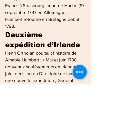
Francs à Strasbourg ; mort de Hoche (19 
septembre 1797 en Allemagne) ; 
Humbert retourne en Bretagne début 
1798.
Deuxième 
expédition d’Irlande
Henri Ortholan poursuit l’histoire de 
Amable Humbert : « Mai et juin 1798, 
nouveaux soulèvements en Irlande ; 19 
juin: décision du Directoire de lancer 
une nouvelle expédition ; Général 
Hardy désigné comme chef ; quatre 
composantes : La Rochelle, Brest, 
Dunkerque et le Texel ; désignation 
d’Humbert pour la Rochelle (s’y trouvait 
le 17 juillet) ; troupes: un millier 
d’hommes, trois pièces de 6 ; trois 