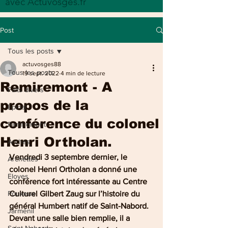
avec Actuvosges.fr
Post
Tous les posts
actuvosges88
Tous les posts
19 sept. 2022
4 min de lecture
Remiremont - A
Faits divers
propos de la
Epinal
conférence du colonel
Remiremont
Henri Ortholan.
Arches
Vendredi 3 septembre dernier, le 
Archettes
colonel Henri Ortholan a donné une 
Eloyes
conférence fort intéressante au Centre 
Pouxeux
Culturel Gilbert Zaug sur l’histoire du 
général Humbert natif de Saint-Nabord.  
Jarménil
Devant une salle bien remplie, il a 