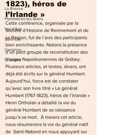
1823), héros de 
La Bresse
l’Irlande »
Plombières-les-Bains
Cette conférence, organisée par la 
Val-d'Ajol
Société d’Histoire de Remiremont et de 
sa Région, fut de l’avis des participants 
Saint-Dié
bien enrichissante. Notons la présence 
Uxegney
d’un petit groupe de reconstitution des 
Vosges Napoléoniennes de Golbey. 
Charmes
Plusieurs articles, et textes, divers, ont 
déjà été écrits sur le général Humbert. 
Aujourd’hui, force est de constater 
qu’avec son livre titré « Le général 
Humbert (1767-1823), héros de l’Irlande » 
Henri Ortholan a détaillé la vie du 
général Humbert de sa naissance 
jusqu’à sa mort.  À travers cet article, 
nous résumerons la vie du général natif 
de  Saint-Nabord en nous appuyant sur 