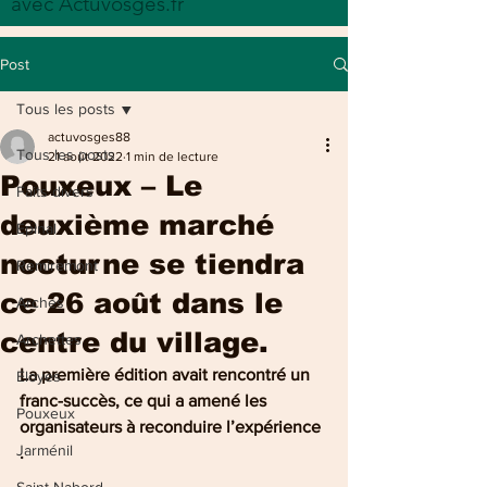
avec Actuvosges.fr
Post
Tous les posts
actuvosges88
Tous les posts
21 août 2022
1 min de lecture
Pouxeux – Le
Faits divers
deuxième marché
Epinal
nocturne se tiendra
Remiremont
ce 26 août dans le
Arches
centre du village.
Archettes
La première édition avait rencontré un 
Eloyes
franc-succès, ce qui a amené les 
Pouxeux
organisateurs à reconduire l’expérience 
Jarménil
.