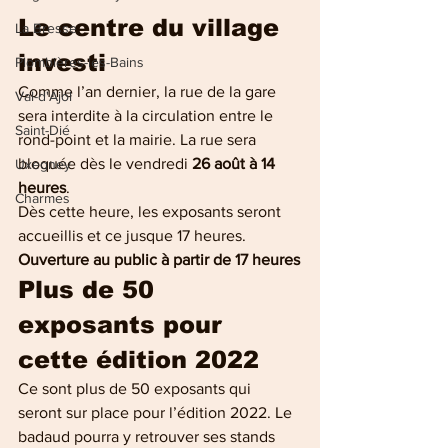
Le centre du village 
La Bresse
investi 
Plombières-les-Bains
Comme l’an dernier, la rue de la gare 
Val-d'Ajol
sera interdite à la circulation entre le 
Saint-Dié
rond-point et la mairie. La rue sera 
bloquée dès le vendredi
 26 août à 14 
Uxegney
heures
.
Charmes
Dès cette heure, les exposants seront 
accueillis et ce jusque 17 heures.
Ouverture au public à partir de 17 heures
Plus de 50 
exposants pour 
cette édition 2022
Ce sont plus de 50 exposants qui 
seront sur place pour l’édition 2022. Le 
badaud pourra y retrouver ses stands 