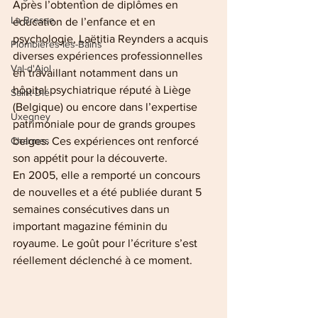
Après l’obtention de diplômes en 
La Bresse
éducation de l’enfance et en 
psychologie, Laëtitia Reynders a acquis 
Plombières-les-Bains
diverses expériences professionnelles 
Val-d'Ajol
en travaillant notamment dans un 
hôpital psychiatrique réputé à Liège 
Saint-Dié
(Belgique) ou encore dans l’expertise 
Uxegney
patrimoniale pour de grands groupes 
belges. Ces expériences ont renforcé 
Charmes
son appétit pour la découverte.
En 2005, elle a remporté un concours 
de nouvelles et a été publiée durant 5 
semaines consécutives dans un 
important magazine féminin du 
royaume. Le goût pour l’écriture s’est 
réellement déclenché à ce moment.