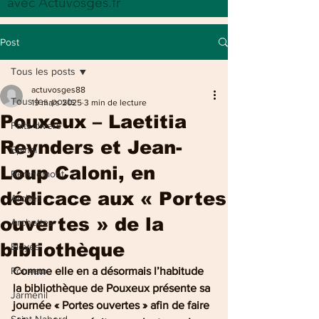
avec Actuvosges.fr
Post
Tous les posts
actuvosges88
Tous les posts
19 mars 2025
3 min de lecture
Pouxeux – Laetitia
Faits divers
Reynders et Jean-
Epinal
Loup Caloni, en
Remiremont
dédicace aux « Portes
Arches
ouvertes » de la
Archettes
bibliothèque
Eloyes
Pouxeux
Comme elle en a désormais l’habitude 
la bibliothèque de Pouxeux présente sa 
Jarménil
journée « Portes ouvertes » afin de faire 