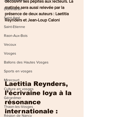
Saint-Nabord
découvrir ses pépites aux lecteurs. La 
matinée sera aussi relevée par la 
Dommartin
présence de deux auteurs : Laetitia 
Saint-Amé
Reynders et Jean-Loup Caloni
Saint-Etienne
Raon-Aux-Bois
Vecoux
Vosges
Ballons des Hautes Vosges
Sports en vosges
Mirecourt
Laetitia Reynders, 
Culture en vosges
l’écrivaine loya à la 
Gérardmer
résonance 
Thaon-les-Vosges
internationale :
Région de Nancy