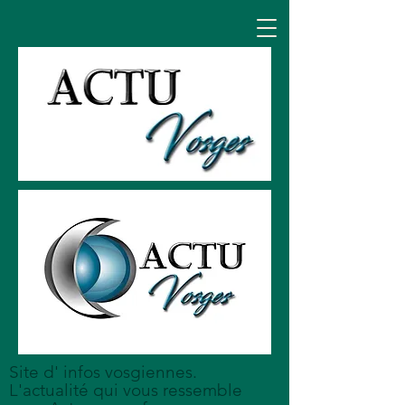
Site d' infos vosgiennes.
L'actualité qui vous ressemble