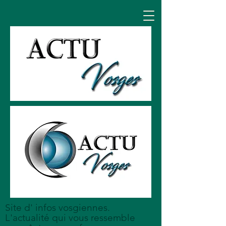
Site d' infos vosgiennes.
L'actualité qui vous ressemble