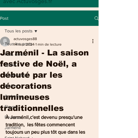
avec Actuvosges.fr
Post
Tous les posts
actuvosges88
Tous les posts
14 nov. 2024
1 min de lecture
Jarménil - La saison
Faits divers
festive de Noël, a
Epinal
débuté par les
Remiremont
décorations
Arches
lumineuses
Archettes
traditionnelles
Eloyes
Pouxeux
À Jarménil,c'est devenu presqu'une 
tradition,  les fêtes commencent 
Jarménil
toujours un peu plus tôt que dans les 