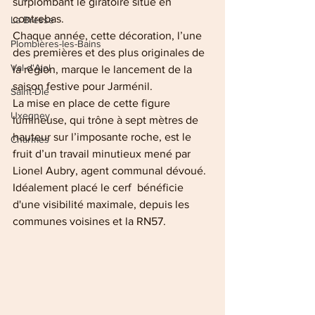
surplombant le giratoire situé en 
contrebas. 
La Bresse
Chaque année, cette décoration, l’une 
Plombières-les-Bains
des premières et des plus originales de 
Val-d'Ajol
la région, marque le lancement de la 
saison festive pour Jarménil.
Saint-Dié
La mise en place de cette figure 
Uxegney
lumineuse, qui trône à sept mètres de 
hauteur sur l’imposante roche, est le 
Charmes
fruit d’un travail minutieux mené par 
Lionel Aubry, agent communal dévoué. 
Idéalement placé le cerf  bénéficie 
d'une visibilité maximale, depuis les 
communes voisines et la RN57.