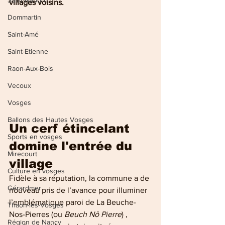
Saint-Nabord
villages voisins. 
Dommartin
Saint-Amé
Saint-Etienne
Raon-Aux-Bois
Vecoux
Vosges
Ballons des Hautes Vosges
Un cerf étincelant 
Sports en vosges
domine l'entrée du 
Mirecourt
village
Culture en vosges
Fidèle à sa réputation, la commune a de 
Gérardmer
nouveau pris de l’avance pour illuminer 
l’emblématique paroi de La Beuche-
Thaon-les-Vosges
Nos-Pierres (ou 
Beuch Nô Pierre
) , 
Région de Nancy