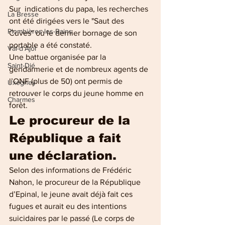
Sur  indications du papa, les recherches 
La Bresse
ont été dirigées vers le "Saut des  
Plombières-les-Bains
Cuves" où le dernier bornage de son 
portable a été constaté.
Val-d'Ajol
Une battue organisée par la 
Saint-Dié
gendarmerie et de nombreux agents de 
l’ONF (plus de 50) ont permis de 
Uxegney
retrouver le corps du jeune homme en 
Charmes
forêt.
Le procureur de la 
République a fait 
une déclaration.
Selon des informations de Frédéric 
Nahon, le procureur de la République 
d’Epinal, le jeune avait déjà fait ces 
fugues et aurait eu des intentions 
suicidaires par le passé (Le corps de 