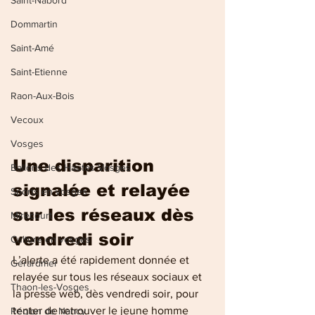
Saint-Nabord
Dommartin
Saint-Amé
Saint-Etienne
Raon-Aux-Bois
Vecoux
Vosges
Une disparition 
Ballons des Hautes Vosges
signalée et relayée 
Sports en vosges
sur les réseaux dès 
Mirecourt
vendredi soir
Culture en vosges
L’alerte a été rapidement donnée et 
Gérardmer
relayée sur tous les réseaux sociaux et 
Thaon-les-Vosges
la presse web, dès vendredi soir, pour 
tenter de retrouver le jeune homme
Région de Nancy