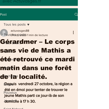
avec Actuvosges.fr
Post
Tous les posts
actuvosges88
Tous les posts
31 oct. 2023
1 min de lecture
Gérardmer – Le corps
Faits divers
sans vie de Mathis a
Epinal
été retrouvé ce mardi
Remiremont
matin dans une forêt
Arches
de la localité.
Archettes
Depuis  vendredi 27 octobre, la région a 
Eloyes
été en émoi pour tenter de trouver le  
Pouxeux
jeune Mathis parti ce jour-là de son 
Jarménil
domicile à 17 h 30. 