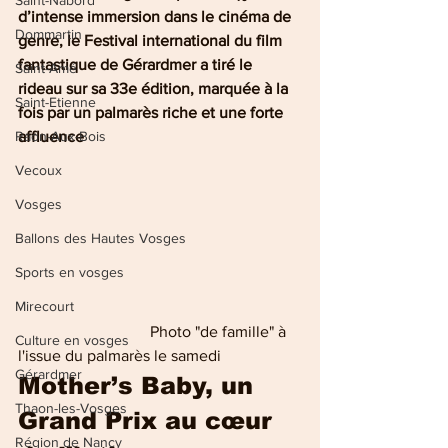
Saint-Nabord
d’intense immersion dans le cinéma de 
Dommartin
genre, le Festival international du film 
fantastique de Gérardmer a tiré le 
Saint-Amé
rideau sur sa 33e édition, marquée à la 
Saint-Etienne
fois par un palmarès riche et une forte 
Raon-Aux-Bois
affluence
Vecoux
Vosges
Ballons des Hautes Vosges
Sports en vosges
Mirecourt
                                 Photo "de famille" à 
Culture en vosges
l'issue du palmarès le samedi
Gérardmer
Mother’s Baby, un 
Thaon-les-Vosges
Grand Prix au cœur 
Région de Nancy