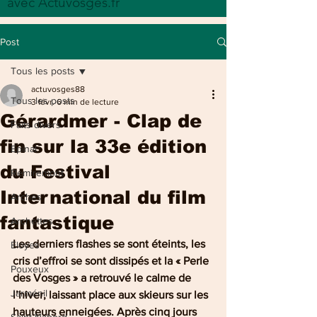
avec Actuvosges.fr
Post
Tous les posts
actuvosges88
Tous les posts
3 févr.
6 min de lecture
Gérardmer - Clap de
Faits divers
fin sur la 33e édition
Epinal
du Festival
Remiremont
International du film
Arches
fantastique
Archettes
Les derniers flashes se sont éteints, les 
Eloyes
cris d’effroi se sont dissipés et la « Perle 
Pouxeux
des Vosges » a retrouvé le calme de 
Jarménil
l’hiver, laissant place aux skieurs sur les 
hauteurs enneigées. Après cinq jours 