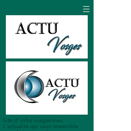
Site d' infos vosgiennes.
L'actualité qui vous ressemble