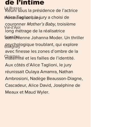
de l’intime
La Bresse
Réuni sous la présidence de l’actrice 
Alice Taglioni, le jury a choisi de 
Plombières-les-Bains
couronner 
Mother’s Baby
, troisième 
Val-d'Ajol
long métrage de la réalisatrice 
Saint-Dié
autrichienne Johanna Moder. Un thriller 
psychologique troublant, qui explore 
Uxegney
avec finesse les zones d’ombre de la 
Charmes
maternité et les failles de l’identité.
Aux côtés d’Alice Taglioni, le jury 
réunissait Oulaya Amamra, Nathan 
Ambrosioni, Nadège Beausson-Diagne, 
Cascadeur, Alice David, Joséphine de 
Meaux et Maud Wyler.