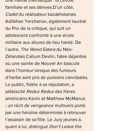
une même thématique : la cellule 
familiale et ses dérives.D’un côté, 
Cadet
 du réalisateur kazakhstanais 
Adilkhan Yerzhanov, également lauréat 
du Prix de la critique, qui suit un 
adolescent confronté à une école 
militaire aux allures de lieu hanté. De 
l’autre, 
The Weed Eaters
 du Néo-
Zélandais Callum Devlin, fable déjantée 
où une soirée de Nouvel An bascule 
dans l’horreur lorsque des fumeurs 
d’herbe sont pris de pulsions cannibales.
Le public, fidèle à sa réputation, a 
plébiscité 
Redux Redux
 des frères 
américains Kevin et Matthew McManus 
: un récit de vengeance multivers porté 
par une héroïne déterminée à retrouver 
l’assassin de sa fille. Le Jury jeunes a, 
quant à lui, distingué 
Don’t Leave the 