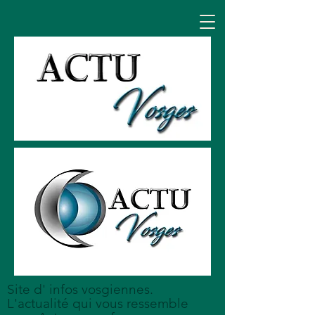
Site d' infos vosgiennes.
L'actualité qui vous ressemble