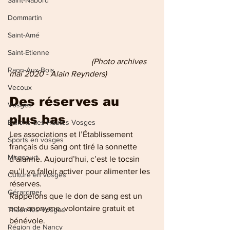
Saint-Nabord
Dommartin
Saint-Amé
Saint-Etienne
                                        (Photo archives 
Raon-Aux-Bois
mai 2020 - Alain Reynders)
Vecoux
Des réserves au 
Vosges
plus bas
Ballons des Hautes Vosges
Les associations et l’Établissement 
Sports en vosges
français du sang ont tiré la sonnette 
Mirecourt
d’alarme. Aujourd’hui, c’est le tocsin 
qu’il va falloir activer pour alimenter les 
Culture en vosges
réserves.
Gérardmer
Rappelons que le don de sang est un 
acte anonyme, volontaire gratuit et 
Thaon-les-Vosges
bénévole.
Région de Nancy