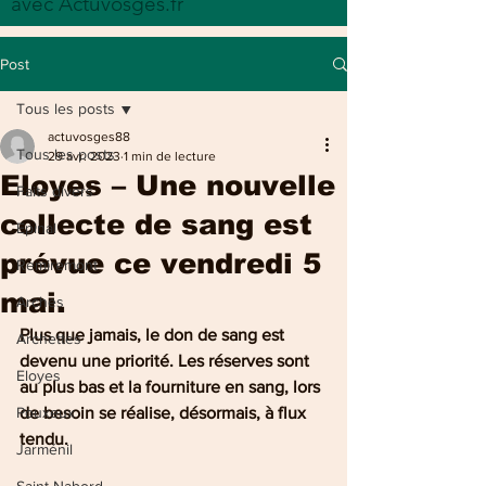
avec Actuvosges.fr
Post
Tous les posts
actuvosges88
Tous les posts
29 avr. 2023
1 min de lecture
Eloyes – Une nouvelle
Faits divers
collecte de sang est
Epinal
prévue ce vendredi 5
Remiremont
mai.
Arches
Plus que jamais, le don de sang est 
Archettes
devenu une priorité. Les réserves sont 
Eloyes
au plus bas et la fourniture en sang, lors 
Pouxeux
de besoin se réalise, désormais, à flux 
tendu.
Jarménil