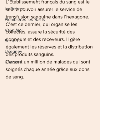
L’Établissement français du sang est le 
La Bresse
seul à pouvoir assurer le service de 
transfusion sanguine dans l’hexagone. 
Plombières-les-Bains
C’est ce dernier, qui organise les 
Val-d'Ajol
collectes, assure la sécurité des 
donneurs et des receveurs. Il gère 
Saint-Dié
également les réserves et la distribution 
Uxegney
des produits sanguins.
Ce sont un million de malades qui sont 
Charmes
soignés chaque année grâce aux dons 
de sang.