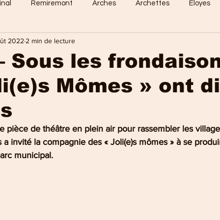
inal
Remiremont
Arches
Archettes
Eloyes
oût 2022
2 min de lecture
Dommartin
Saint-Amé
Saint-Etienne
Raon-Aux-
– Sous les frondaison
li(e)s Mômes » ont di
 Vosges
Sports en vosges
Mirecourt
Culture en vos
as
e Nancy
La Bresse
Plombières-les-Bains
Val-d'Ajol
pièce de théâtre en plein air pour rassembler les village
a invité la compagnie des « Joli(e)s mômes » à se produi
arc municipal.