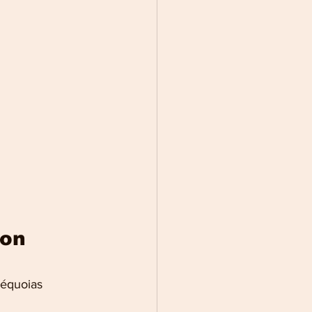
on 
séquoias 