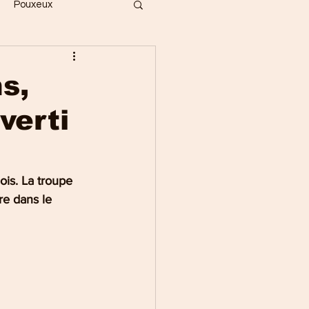
Pouxeux
Bois
Vecoux
s,
verti
ges
Gérardmer
Saint-Dié
ois. La troupe 
re dans le 