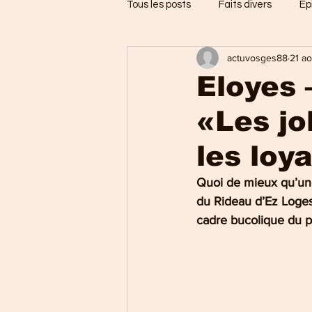
Tous les posts
Faits divers
Ep
actuvosges88
21 a
Jarménil
Saint-Nabord
Eloyes 
«Les jo
Vosges
Ballons des Hautes
les loy
Thaon-les-Vosges
Région d
Quoi de mieux qu’une 
du Rideau d’Ez Loges 
cadre bucolique du p
Uxegney
Charmes