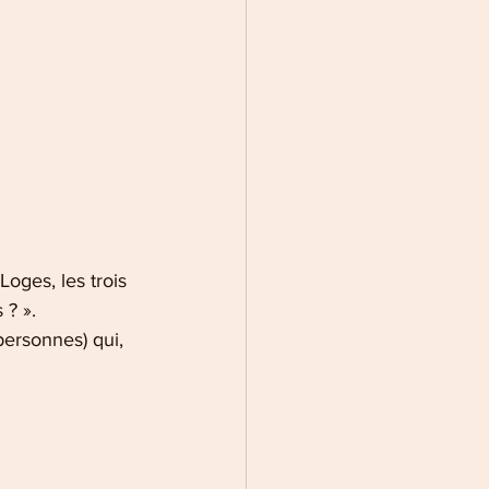
oges, les trois 
 ? ».
 personnes) qui, 