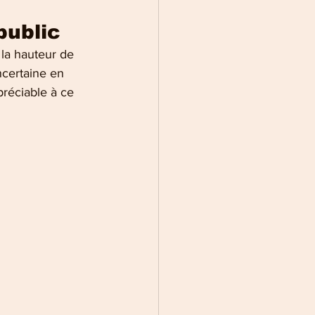
public
 la hauteur de 
ncertaine en 
préciable à ce 