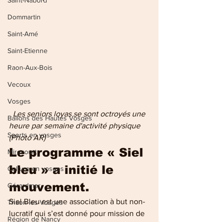
Saint-Nabord
Dommartin
Saint-Amé
Saint-Etienne
Raon-Aux-Bois
Vecoux
Vosges
Les seniors loyas se sont octroyés une 
Ballons des Hautes Vosges
heure par semaine d'activité physique 
Sports en vosges
(Photo AR)
Le programme « Siel 
Mirecourt
bleu » a initié le 
Culture en vosges
mouvement.
Gérardmer
Siel Bleu est une association à but non-
Thaon-les-Vosges
lucratif qui s’est donné pour mission de 
Région de Nancy