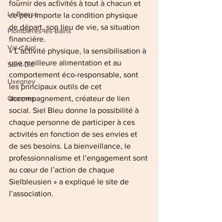
fournir des activités à tout à chacun et 
La Bresse
ce peu importe la condition physique 
de départ, son lieu de vie, sa situation 
Plombières-les-Bains
financière.
Val-d'Ajol
« L’activité physique, la sensibilisation à 
une meilleure alimentation et au 
Saint-Dié
comportement éco-responsable, sont 
Uxegney
les principaux outils de cet 
Charmes
accompagnement, créateur de lien 
social. Siel Bleu donne la possibilité à 
chaque personne de participer à ces 
activités en fonction de ses envies et 
de ses besoins. La bienveillance, le 
professionnalisme et l’engagement sont 
au cœur de l’action de chaque 
Sielbleusien » a expliqué le site de 
l’association.