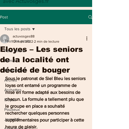
avec Actuvosges.fr
Post
Tous les posts
actuvosges88
Tous les posts
12 mars 2022
2 min de lecture
Eloyes – Les seniors
Faits divers
de la localité ont
Epinal
décidé de bouger
Remiremont
Sous le patronat de Siel Bleu les seniors 
Arches
loyas ont entamé un programme de 
Archettes
mise en forme adapté aux besoins de 
chacun. La formule a tellement plu que 
Eloyes
le groupe en place a souhaité 
Pouxeux
rechercher quelques personnes 
Jarménil
supplémentaires pour participer à cette 
heure de plaisir.