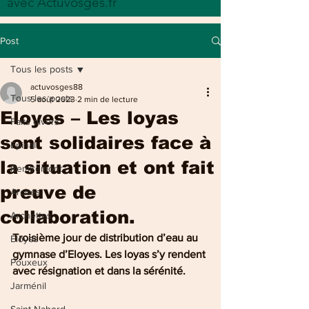
avec Actuvosges.fr
Post
Tous les posts
actuvosges88
Tous les posts
5 août 2023
2 min de lecture
Eloyes – Les loyas
Faits divers
sont solidaires face à
Epinal
la situation et ont fait
Remiremont
preuve de
Arches
collaboration.
Archettes
Troisième jour de distribution d’eau au 
Eloyes
gymnase d’Eloyes. Les loyas s’y rendent 
Pouxeux
avec résignation et dans la sérénité.
Jarménil