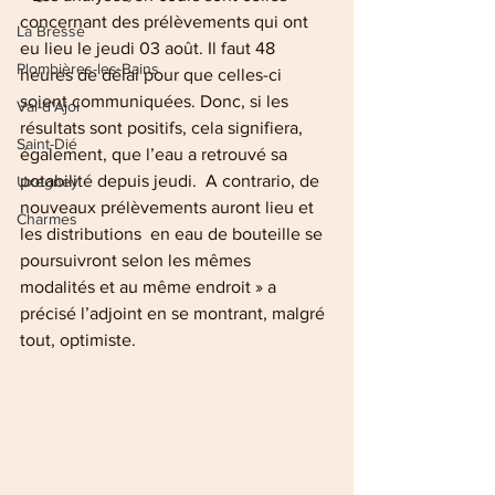
concernant des prélèvements qui ont 
La Bresse
eu lieu le jeudi 03 août. Il faut 48 
Plombières-les-Bains
heures de délai pour que celles-ci 
soient communiquées. Donc, si les 
Val-d'Ajol
résultats sont positifs, cela signifiera, 
Saint-Dié
également, que l’eau a retrouvé sa 
potabilité depuis jeudi.  A contrario, de 
Uxegney
nouveaux prélèvements auront lieu et 
Charmes
les distributions  en eau de bouteille se 
poursuivront selon les mêmes 
modalités et au même endroit » a 
précisé l’adjoint en se montrant, malgré 
tout, optimiste.