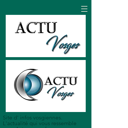
Site d' infos vosgiennes.
L'actualité qui vous ressemble