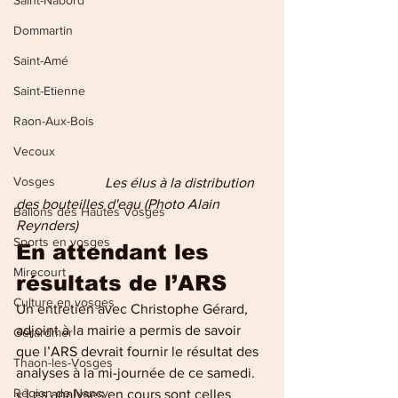
Saint-Nabord
Dommartin
Saint-Amé
Saint-Etienne
Raon-Aux-Bois
Vecoux
Vosges
       Les élus à la distribution 
des bouteilles d'eau (Photo Alain 
Ballons des Hautes Vosges
Reynders)
Sports en vosges
En attendant les 
Mirecourt
résultats de l’ARS
Culture en vosges
Un entretien avec Christophe Gérard, 
adjoint à la mairie a permis de savoir 
Gérardmer
que l’ARS devrait fournir le résultat des 
Thaon-les-Vosges
analyses à la mi-journée de ce samedi.
Région de Nancy
« Les analyses en cours sont celles 